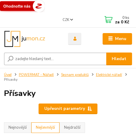
0
ks
CZK
za
0 Kč
Menu
Hledat
Úvod
POWERMAT - Nářadí
Seznam produktů
Elektrické nářadí
Přísavky
Přísavky
Upřesnit parametry
Nejnovější
Nejlevnější
Nejdražší