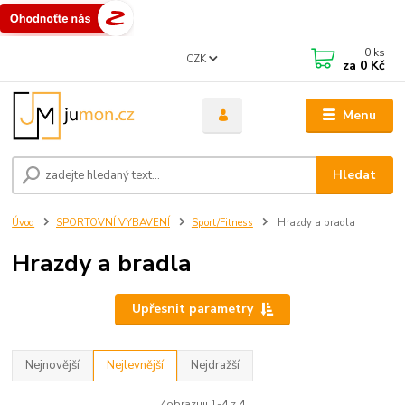
0
ks
CZK
za
0 Kč
Menu
Hledat
Úvod
SPORTOVNÍ VYBAVENÍ
Sport/Fitness
Hrazdy a bradla
Hrazdy a bradla
Upřesnit parametry
Nejnovější
Nejlevnější
Nejdražší
Zobrazuji 1-4 z 4