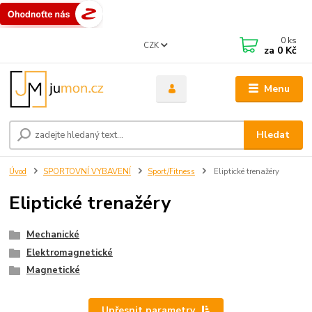
0
ks
CZK
za
0 Kč
Menu
Hledat
Úvod
SPORTOVNÍ VYBAVENÍ
Sport/Fitness
Eliptické trenažéry
Eliptické trenažéry
Mechanické
Elektromagnetické
Magnetické
Upřesnit parametry