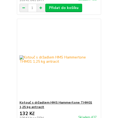
109 Kč
bez DPH
Přidat do košíku
Kotouč s držadlem HMS Hammertone THM01
1,25 kg antracit
132 Kč
Skladem 437
109 Kč
bez DPH