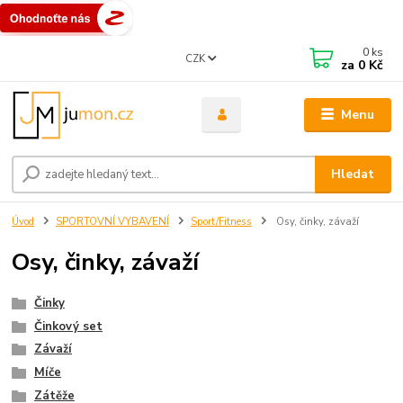
0
ks
CZK
za
0 Kč
Menu
Hledat
Úvod
SPORTOVNÍ VYBAVENÍ
Sport/Fitness
Osy, činky, závaží
Osy, činky, závaží
Činky
Činkový set
Závaží
Míče
Zátěže