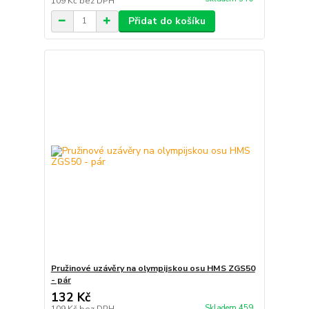
109 Kč
bez DPH
Přidat do košíku
Pružinové uzávěry na olympijskou osu HMS ZGS50
- pár
132 Kč
Skladem 459