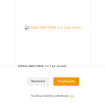
Zátěže HMS OB04, 2 x 1 kg, modré
243 Kč
Skladem 6
201 Kč
bez DPH
Souhlasím
Nastavení
Přidat do košíku
Souhlas můžete odmítnout
zde
.