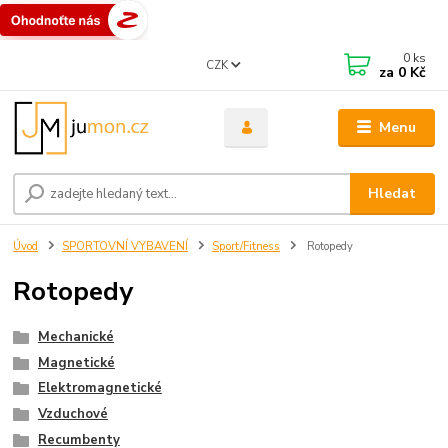
0
ks
CZK
za
0 Kč
Menu
Hledat
Úvod
SPORTOVNÍ VYBAVENÍ
Sport/Fitness
Rotopedy
Rotopedy
Mechanické
Magnetické
Elektromagnetické
Vzduchové
Recumbenty