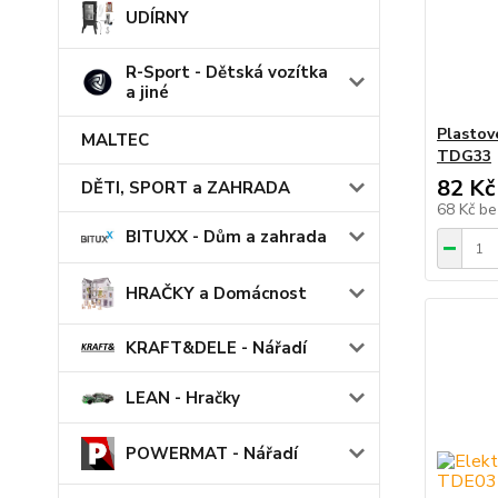
UDÍRNY
R-Sport - Dětská vozítka
a jiné
Plastov
MALTEC
TDG33
82 Kč
DĚTI, SPORT a ZAHRADA
68 Kč
be
BITUXX - Dům a zahrada
HRAČKY a Domácnost
KRAFT&DELE - Nářadí
LEAN - Hračky
POWERMAT - Nářadí