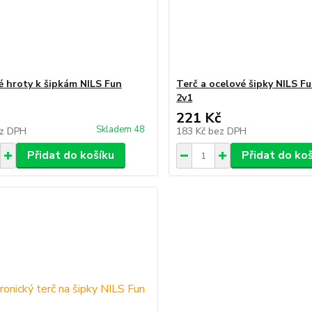
é hroty k šipkám NILS Fun
Terč a ocelové šipky NILS 
2v1
221 Kč
Skladem 48
z DPH
183 Kč
bez DPH
Přidat do košíku
Přidat do ko