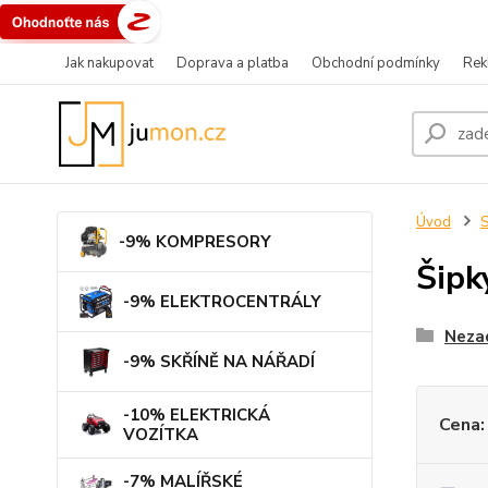
Jak nakupovat
Doprava a platba
Obchodní podmínky
Rek
Úvod
-9% KOMPRESORY
Šipk
-9% ELEKTROCENTRÁLY
Neza
-9% SKŘÍNĚ NA NÁŘADÍ
-10% ELEKTRICKÁ
Cena:
VOZÍTKA
-7% MALÍŘSKÉ