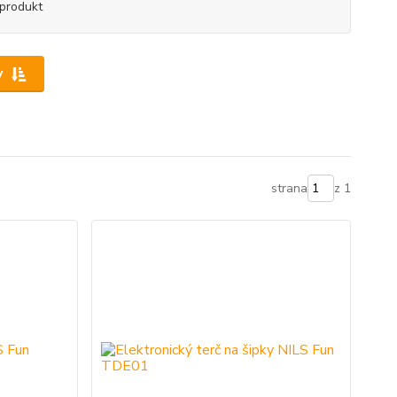
produkt
y
strana
z 1