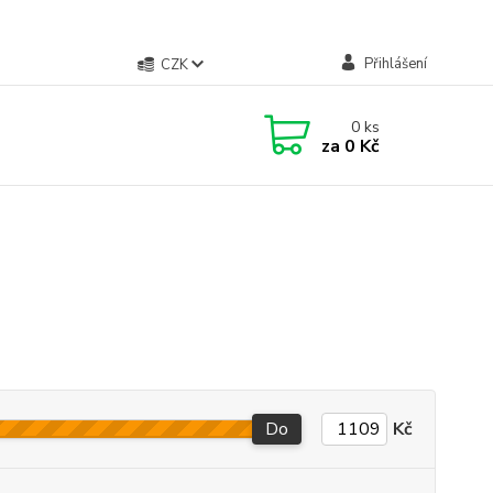
Přihlášení
CZK
0
ks
za
0 Kč
Do
Kč