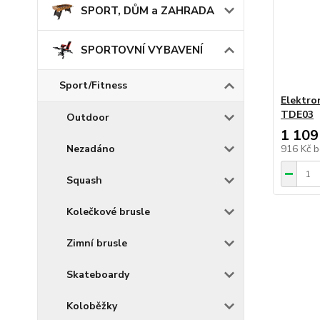
SPORT, DŮM a ZAHRADA
SPORTOVNÍ VYBAVENÍ
Sport/Fitness
Elektro
TDE03
Outdoor
1 109
916 Kč
b
Nezadáno
Squash
Kolečkové brusle
Zimní brusle
Skateboardy
Koloběžky