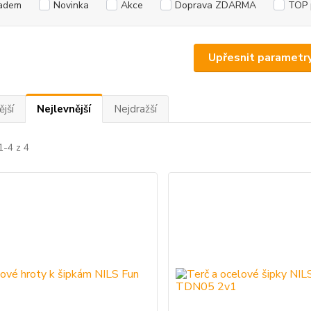
adem
Novinka
Akce
Doprava ZDARMA
TOP 
Upřesnit parametr
jší
Nejlevnější
Nejdražší
1-4 z 4