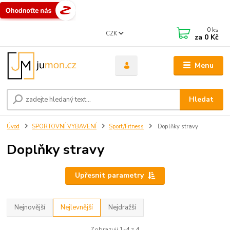
0
ks
CZK
za
0 Kč
Menu
Hledat
Úvod
SPORTOVNÍ VYBAVENÍ
Sport/Fitness
Doplňky stravy
Doplňky stravy
Upřesnit parametry
Nejnovější
Nejlevnější
Nejdražší
Zobrazuji 1-4 z 4