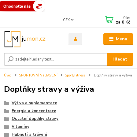
0
ks
CZK
za
0 Kč
Menu
Hledat
Úvod
SPORTOVNÍ VYBAVENÍ
Sport/Fitness
Doplňky stravy a výživa
Doplňky stravy a výživa
Výživa a suplementace
Energie a koncentrace
Ostatní doplňky stravy
Vitamíny
Hubnutí a trávení