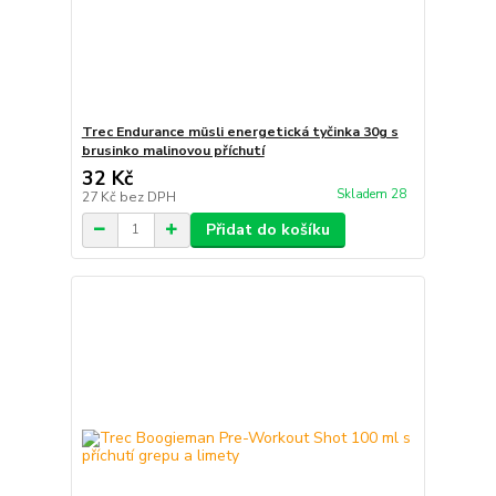
Trec Endurance müsli energetická tyčinka 30g s
brusinko malinovou příchutí
32 Kč
Skladem 28
27 Kč
bez DPH
Přidat do košíku