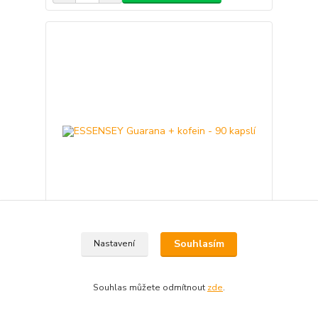
Souhlasím
Nastavení
ESSENSEY Guarana + kofein - 90 kapslí
210 Kč
Skladem 10
173 Kč
bez DPH
Souhlas můžete odmítnout
zde
.
Přidat do košíku