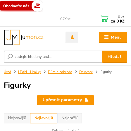
0
ks
CZK
za
0 Kč
Menu
Hledat
Úvod
LEAN - Hračky
Dům a zahrada
Dekorace
Figurky
Figurky
Upřesnit parametry
Nejnovější
Nejlevnější
Nejdražší
Zobrazuji 1-4 z 4