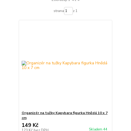
strana
z 1
Organizér na tužky Kapybara figurka Hnědá 10 x 7
cm
149 Kč
Skladem 44
123 Kč
bez DPH