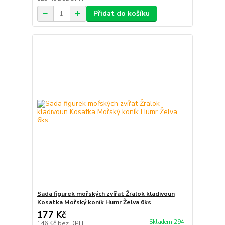
Přidat do košíku
Sada figurek mořských zvířat Žralok kladivoun
Kosatka Mořský koník Humr Želva 6ks
177 Kč
Skladem 294
146 Kč
bez DPH