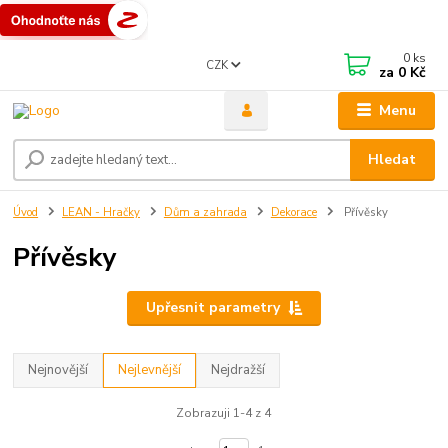
0
ks
CZK
za
0 Kč
Menu
Hledat
Úvod
LEAN - Hračky
Dům a zahrada
Dekorace
Přívěsky
Přívěsky
Upřesnit parametry
Nejnovější
Nejlevnější
Nejdražší
Zobrazuji 1-4 z 4