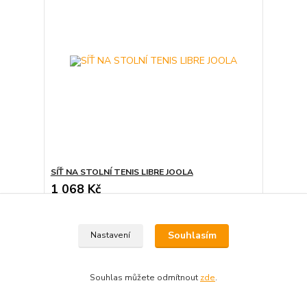
SÍŤ NA STOLNÍ TENIS LIBRE JOOLA
1 068 Kč
Skladem 1
883 Kč
bez DPH
Přidat do košíku
Souhlasím
Nastavení
Souhlas můžete odmítnout
zde
.