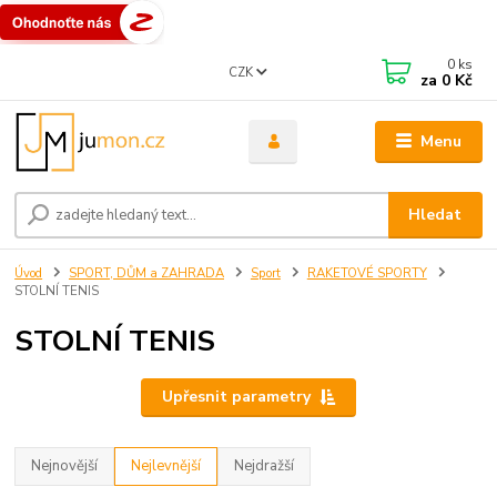
0
ks
CZK
za
0 Kč
Menu
Hledat
Úvod
SPORT, DŮM a ZAHRADA
Sport
RAKETOVÉ SPORTY
STOLNÍ TENIS
STOLNÍ TENIS
Upřesnit parametry
Nejnovější
Nejlevnější
Nejdražší