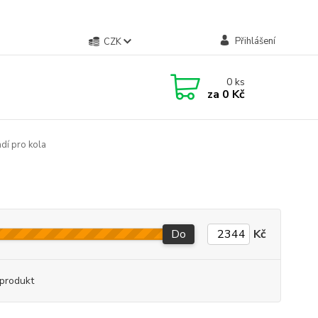
Přihlášení
CZK
0
ks
za
0 Kč
dí pro kola
Do
Kč
produkt