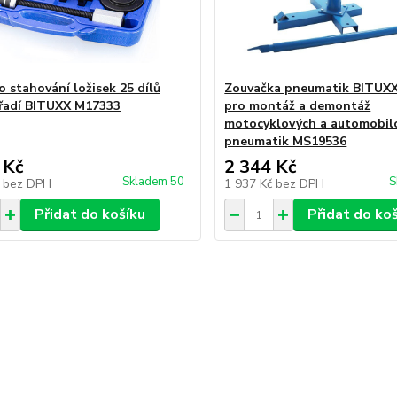
o stahování ložisek 25 dílů
Zouvačka pneumatik BITUXX
řadí BITUXX M17333
pro montáž a demontáž
motocyklových a automobil
pneumatik MS19536
 Kč
2 344 Kč
Skladem 50
S
č
bez DPH
1 937 Kč
bez DPH
Přidat do košíku
Přidat do ko