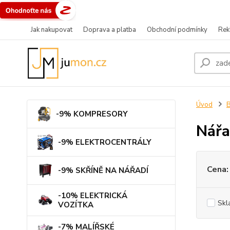
Jak nakupovat
Doprava a platba
Obchodní podmínky
Rek
Úvod
B
-9% KOMPRESORY
Nářa
-9% ELEKTROCENTRÁLY
Cena:
-9% SKŘÍNĚ NA NÁŘADÍ
-10% ELEKTRICKÁ
Skl
VOZÍTKA
-7% MALÍŘSKÉ