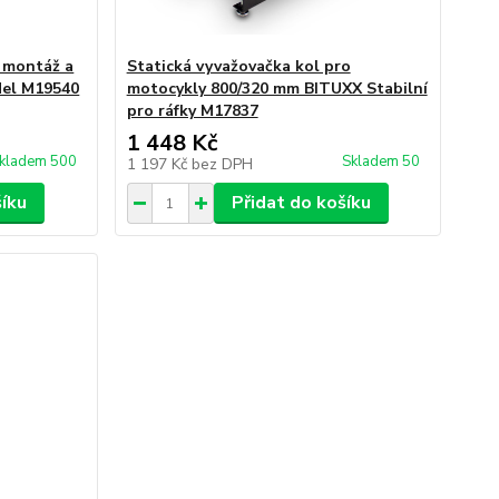
, montáž a
Statická vyvažovačka kol pro
del M19540
motocykly 800/320 mm BITUXX Stabilní
pro ráfky M17837
1 448 Kč
kladem 500
Skladem 50
1 197 Kč
bez DPH
šíku
Přidat do košíku