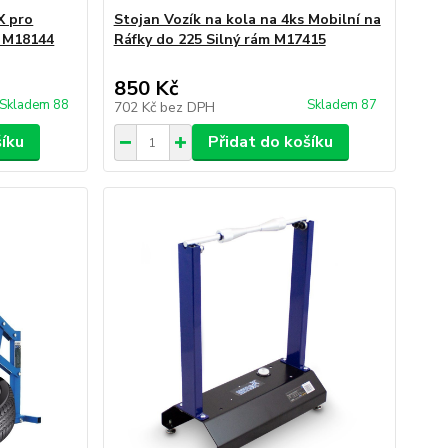
X pro
Stojan Vozík na kola na 4ks Mobilní na
m M18144
Ráfky do 225 Silný rám M17415
850 Kč
Skladem 88
Skladem 87
702 Kč
bez DPH
šíku
Přidat do košíku