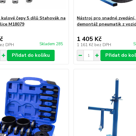
 kulové čepy 5 dílů Stahovák na
Nástroj pro snadné zvedání
dlice M18079
demontáž pneumatik z vozi
č
1 405 Kč
Skladem 285
S
ez DPH
1 161 Kč
bez DPH
Přidat do košíku
Přidat do ko