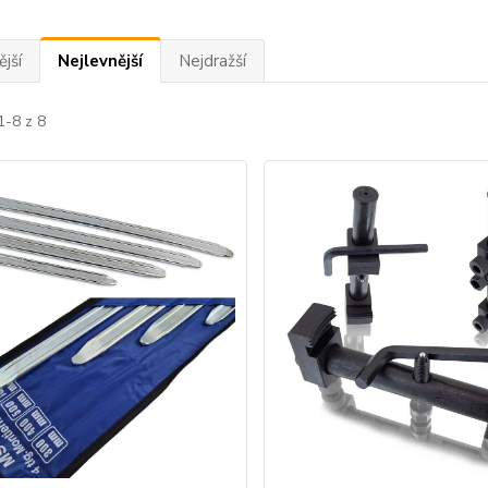
jší
Nejlevnější
Nejdražší
1-8 z 8