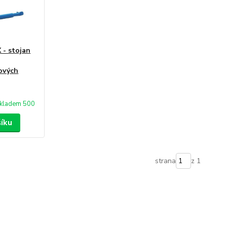
 - stojan
ových
kladem 500
šíku
strana
z 1