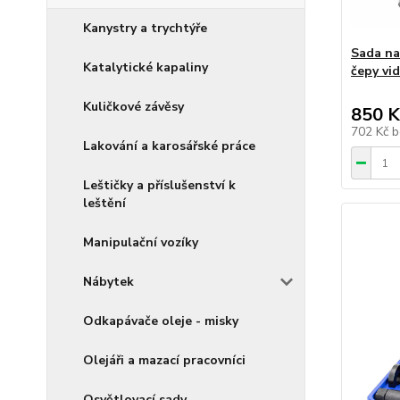
Kanystry a trychtýře
Sada na
Katalytické kapaliny
čepy vi
Kuličkové závěsy
850 K
702 Kč
b
Lakování a karosářské práce
Leštičky a příslušenství k
leštění
Manipulační vozíky
Nábytek
Odkapávače oleje - misky
Olejáři a mazací pracovníci
Osvětlovací sady