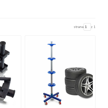
strana
z 1