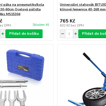
í páka na pneumatiky/kola
Univerzální stahovák BITUX
30-60cm Ocelová páčidla
klínové řemenice 40-168 m
4ks MS15304
č
765 Kč
Skladem 46
ez DPH
632 Kč
bez DPH
Přidat do košíku
Přidat do ko