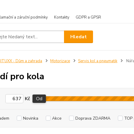
lamační a záruční podmínky
Kontakty
GDPR a GPSR
Hledat
ITUXX - Dům a zahrada
Motorizace
Servis kol a pneumatik
Nářa
dí pro kola
Kč
Od
adem
Novinka
Akce
Doprava ZDARMA
TOP 