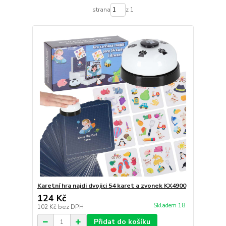
strana
z 1
Karetní hra najdi dvojici 54 karet a zvonek KX4900
124 Kč
Skladem 18
102 Kč
bez DPH
Přidat do košíku