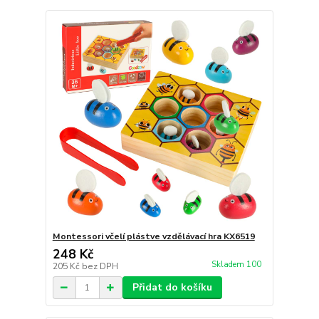
Montessori včelí plástve vzdělávací hra KX6519
248 Kč
Skladem 100
205 Kč
bez DPH
Přidat do košíku