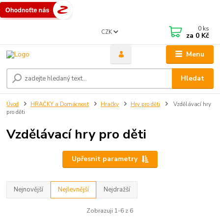
0
ks
CZK
za
0 Kč
Menu
Hledat
Úvod
HRAČKY a Domácnost
Hračky
Hry pro děti
Vzdělávací hry
pro děti
Vzdělávací hry pro děti
Upřesnit parametry
Nejnovější
Nejlevnější
Nejdražší
Zobrazuji 1-6 z 6