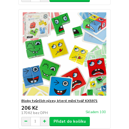
Bloky tvůrčích výzev, které mění tvář KX5971
206 Kč
Skladem 100
170 Kč
bez DPH
Přidat do košíku