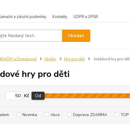
lamační a záruční podmínky
Kontakty
GDPR a GPSR
Hledat
HRAČKY a Domácnost
Hračky
Hry pro děti
Arkádové hry pro dět
dové hry pro děti
Kč
Od
adem
Novinka
Akce
Doprava ZDARMA
TOP 