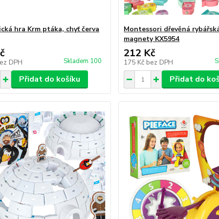
cká hra Krm ptáka, chyť červa
Montessori dřevěná rybářská
magnety KX5954
č
212 Kč
Skladem 100
S
ez DPH
175 Kč
bez DPH
Přidat do košíku
Přidat do ko