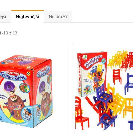
jší
Nejlevnější
Nejdražší
1-13 z 13