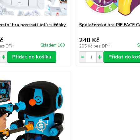
stní hra postavit iglú tučňáky
Společenská hra PIE FACE 
č
248 Kč
Skladem 100
S
ez DPH
205 Kč
bez DPH
Přidat do košíku
Přidat do ko