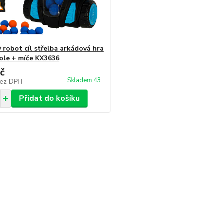
 robot cíl střelba arkádová hra
tole + míče KX3636
č
Skladem 43
ez DPH
Přidat do košíku