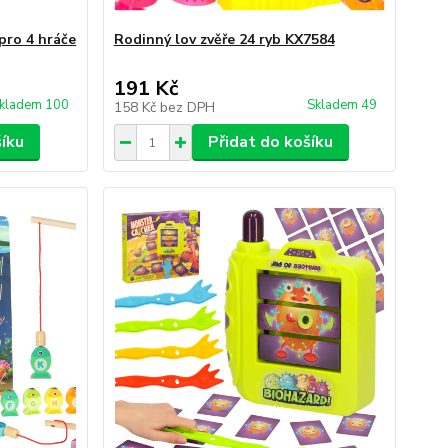
pro 4 hráče
Rodinný lov zvěře 24 ryb KX7584
191 Kč
kladem 100
Skladem 49
158 Kč
bez DPH
šíku
Přidat do košíku