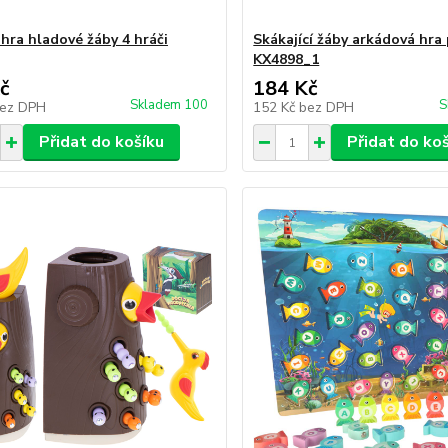
 hra hladové žáby 4 hráči
Skákající žáby arkádová hra 
KX4898_1
č
184 Kč
Skladem 100
S
ez DPH
152 Kč
bez DPH
Přidat do košíku
Přidat do ko