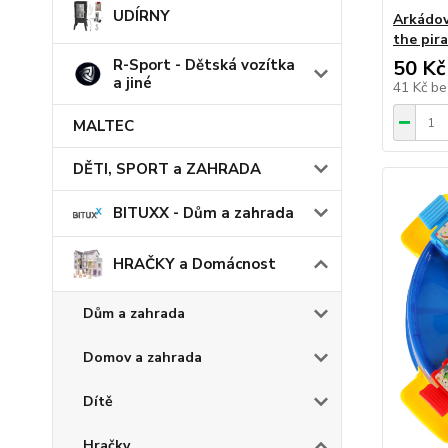
UDÍRNY
Arkádov
the pir
R-Sport - Dětská vozítka
50 Kč
a jiné
41 Kč
be
MALTEC
DĚTI, SPORT a ZAHRADA
BITUXX - Dům a zahrada
HRAČKY a Domácnost
Dům a zahrada
Domov a zahrada
Dítě
Hračky