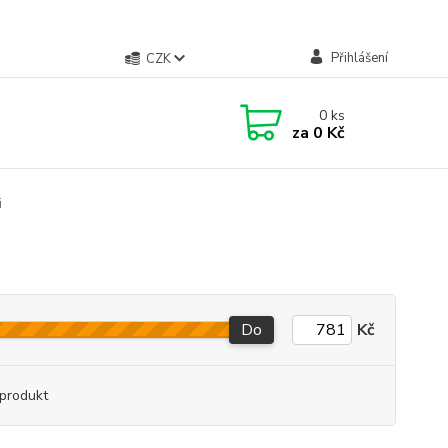
Přihlášení
CZK
0
ks
za
0 Kč
i
Do
Kč
produkt