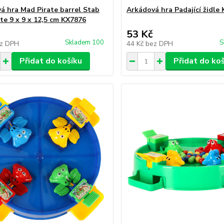
á hra Mad Pirate barrel Stab
Arkádová hra Padající židle
ate 9 x 9 x 12,5 cm KX7876
53 Kč
Skladem 100
S
z DPH
44 Kč
bez DPH
Přidat do košíku
Přidat do ko