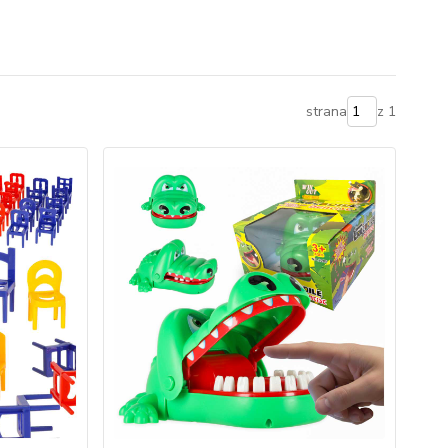
strana
z 1