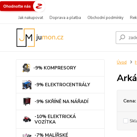
Jak nakupovat
Doprava a platba
Obchodní podmínky
Rek
Úvod
-9% KOMPRESORY
Arká
-9% ELEKTROCENTRÁLY
Cena:
-9% SKŘÍNĚ NA NÁŘADÍ
-10% ELEKTRICKÁ
Skl
VOZÍTKA
-7% MALÍŘSKÉ