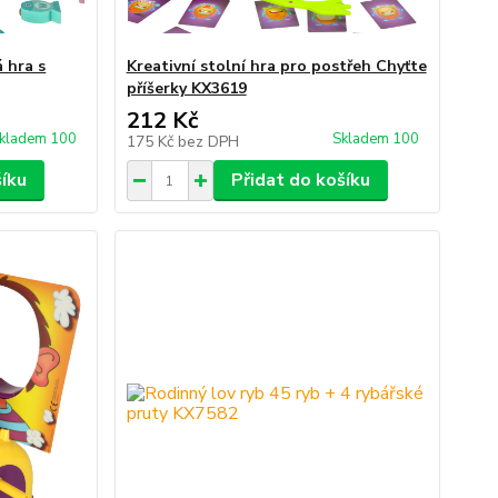
 hra s
Kreativní stolní hra pro postřeh Chyťte
příšerky KX3619
212 Kč
kladem 100
Skladem 100
175 Kč
bez DPH
šíku
Přidat do košíku