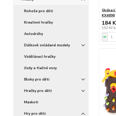
Skákací
Rohože pro děti
KX4898
184 K
Kreativní hračky
152 Kč
b
Autodráhy
Dálkově ovládané modely
Vzdělávací hračky
Jízdy a tlačné vozy
Bloky pro děti
Hračky pro děti
Maskoti
Hry pro děti