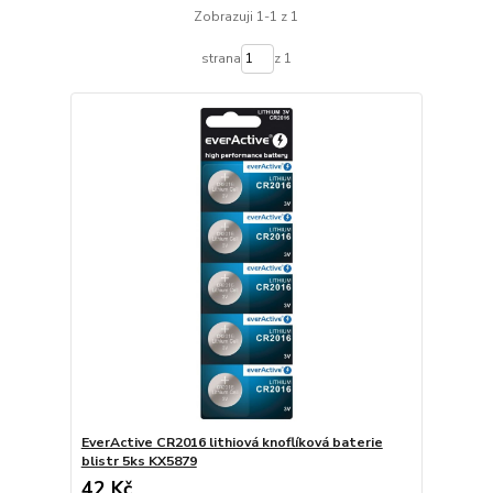
Zobrazuji 1-1 z 1
strana
z 1
EverActive CR2016 lithiová knoflíková baterie
blistr 5ks KX5879
42 Kč