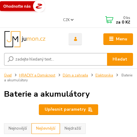
0
ks
CZK
za
0 Kč
Menu
Hledat
Úvod
HRAČKY a Domácnost
Dům a zahrada
Elektronika
Baterie
a akumulátory
Baterie a akumulátory
Upřesnit parametry
Nejnovější
Nejlevnější
Nejdražší