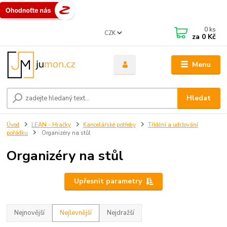
0
ks
CZK
za
0 Kč
Menu
Hledat
Úvod
LEAN - Hračky
Kancelářské potřeby
Třídění a udržování
pořádku
Organizéry na stůl
Organizéry na stůl
Upřesnit parametry
Nejnovější
Nejlevnější
Nejdražší