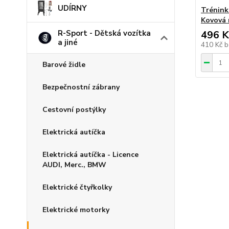
UDÍRNY
Trénin
Kovová 
R-Sport - Dětská vozítka
496 K
a jiné
410 Kč
b
Barové židle
Bezpečnostní zábrany
Cestovní postýlky
Elektrická autíčka
Elektrická autíčka - Licence
AUDI, Merc., BMW
Elektrické čtyřkolky
Elektrické motorky