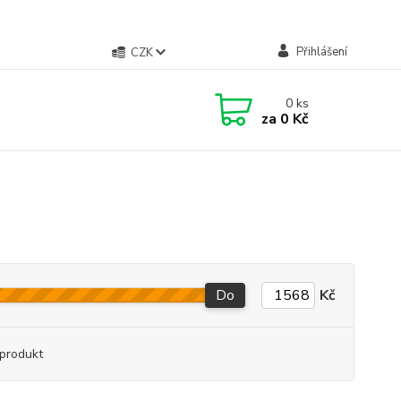
Přihlášení
CZK
0
ks
za
0 Kč
Do
Kč
produkt