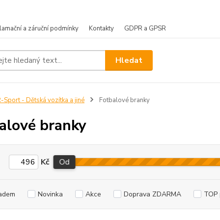
lamační a záruční podmínky
Kontakty
GDPR a GPSR
Hledat
-Sport - Dětská vozítka a jiné
Fotbalové branky
alové branky
Kč
Od
adem
Novinka
Akce
Doprava ZDARMA
TOP 