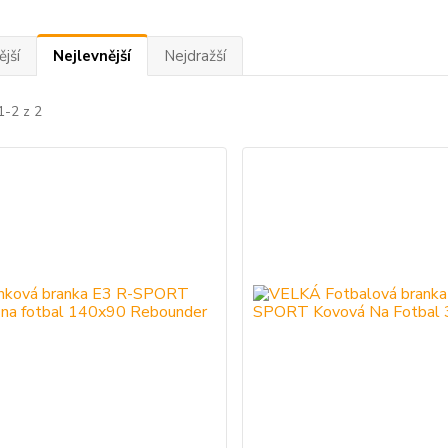
jší
Nejlevnější
Nejdražší
1-2 z 2