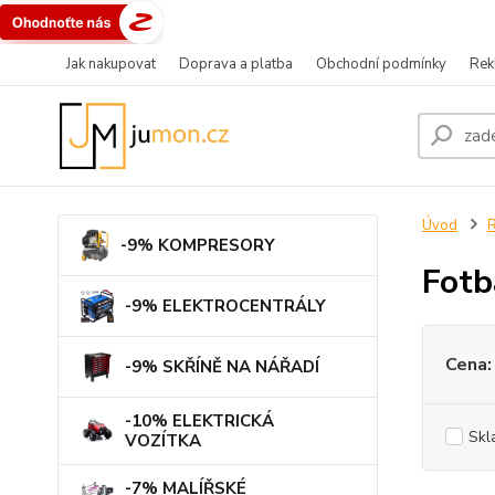
Jak nakupovat
Doprava a platba
Obchodní podmínky
Rek
Úvod
R
-9% KOMPRESORY
Fotb
-9% ELEKTROCENTRÁLY
Cena:
-9% SKŘÍNĚ NA NÁŘADÍ
-10% ELEKTRICKÁ
Skl
VOZÍTKA
-7% MALÍŘSKÉ