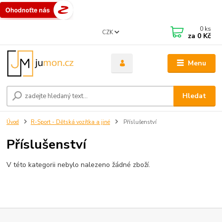
0
ks
CZK
za
0 Kč
Menu
Hledat
Úvod
R-Sport - Dětská vozítka a jiné
Příslušenství
Příslušenství
V této kategorii nebylo nalezeno žádné zboží.