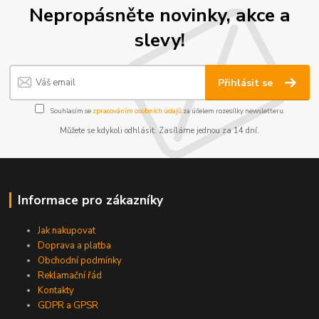
Nepropásněte novinky, akce a
slevy!
Přihlásit se
Souhlasím se
zpracováním osobních údajů
za účelem rozesílky newsletteru.
Můžete se kdykoli odhlásit. Zasíláme jednou za 14 dní.
Informace pro zákazníky
Jak nakupovat
Doprava a platba
Obchodní podmínky
Reklamační řád
Kontakty
GDPR a GPSR