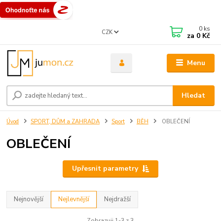
0
ks
CZK
za
0 Kč
Menu
Hledat
Úvod
SPORT, DŮM a ZAHRADA
Sport
BĚH
OBLEČENÍ
OBLEČENÍ
Upřesnit parametry
Nejnovější
Nejlevnější
Nejdražší
Zobrazuji 1-3 z 3