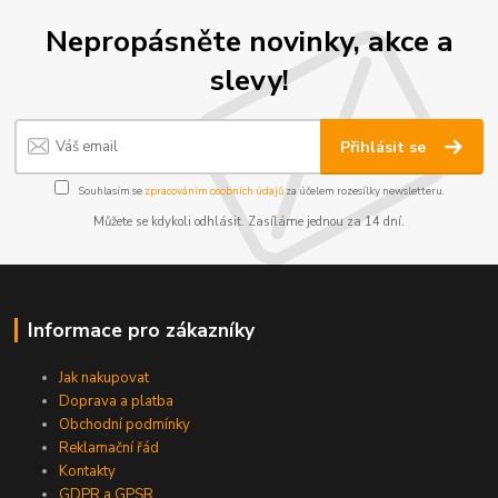
Nepropásněte novinky, akce a
slevy!
Přihlásit se
Souhlasím se
zpracováním osobních údajů
za účelem rozesílky newsletteru.
Můžete se kdykoli odhlásit. Zasíláme jednou za 14 dní.
Informace pro zákazníky
Jak nakupovat
Doprava a platba
Obchodní podmínky
Reklamační řád
Kontakty
GDPR a GPSR