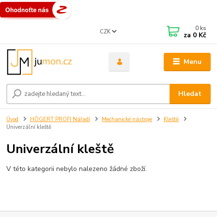
0
ks
CZK
za
0 Kč
Menu
Hledat
Úvod
HÖGERT PROFI Nářadí
Mechanické nástroje
Kleště
Univerzální kleště
Univerzální kleště
V této kategorii nebylo nalezeno žádné zboží.