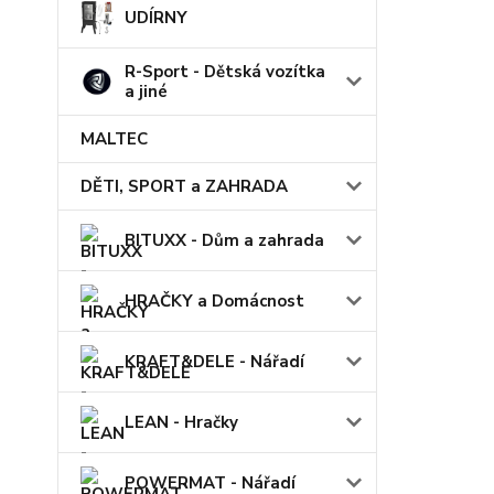
UDÍRNY
R-Sport - Dětská vozítka
a jiné
MALTEC
DĚTI, SPORT a ZAHRADA
BITUXX - Dům a zahrada
HRAČKY a Domácnost
KRAFT&DELE - Nářadí
LEAN - Hračky
POWERMAT - Nářadí