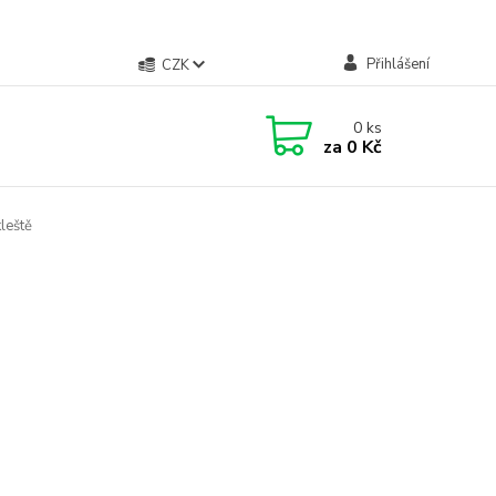
Přihlášení
CZK
0
ks
za
0 Kč
leště