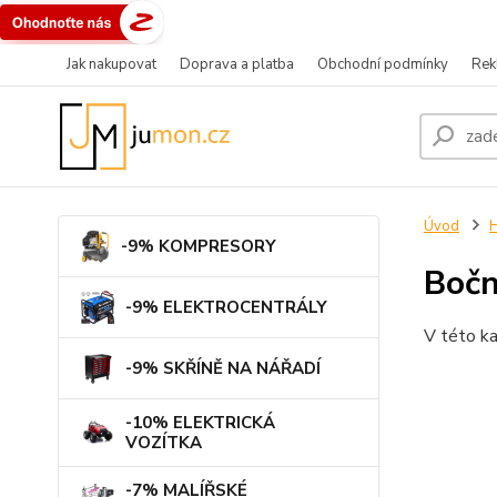
Jak nakupovat
Doprava a platba
Obchodní podmínky
Rek
Úvod
-9% KOMPRESORY
Bočn
-9% ELEKTROCENTRÁLY
V této ka
-9% SKŘÍNĚ NA NÁŘADÍ
-10% ELEKTRICKÁ
VOZÍTKA
-7% MALÍŘSKÉ