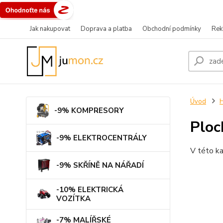
Jak nakupovat
Doprava a platba
Obchodní podmínky
Rek
Úvod
-9% KOMPRESORY
Ploc
-9% ELEKTROCENTRÁLY
V této ka
-9% SKŘÍNĚ NA NÁŘADÍ
-10% ELEKTRICKÁ
VOZÍTKA
-7% MALÍŘSKÉ