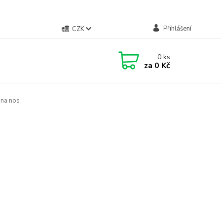
Přihlášení
CZK
0
ks
za
0 Kč
 na nos