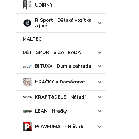
UDÍRNY
R-Sport - Dětská vozítka
a jiné
MALTEC
DĚTI, SPORT a ZAHRADA
BITUXX - Dům a zahrada
HRAČKY a Domácnost
KRAFT&DELE - Nářadí
LEAN - Hračky
POWERMAT - Nářadí