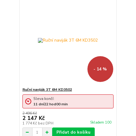
- 14 %
Ruční naviják 3T 6M KD3502
Sleva končí:
11
dní
22
hod
00
min
2 496 Kč
2 147 Kč
Skladem 100
1 774 Kč
bez DPH
Přidat do košíku