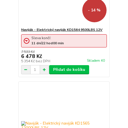
- 14 %
Naviják - Elektrický naviják KD1564 9500LBS 12V
Sleva končí:
11
dní
22
hod
00
min
7 533 Kč
6 478 Kč
Skladem 40
5 354 Kč
bez DPH
Přidat do košíku