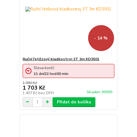
- 14 %
Ruční řetězový kladkostroj 3T 3m KD3501
Sleva končí:
11
dní
22
hod
00
min
1 980 Kč
1 703 Kč
Skladem 99999
1 407 Kč
bez DPH
Přidat do košíku