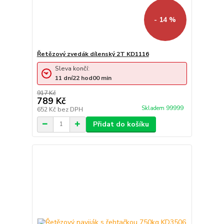
- 14 %
Řetězový zvedák dílenský 2T KD1116
Sleva končí:
11
dní
22
hod
00
min
917 Kč
789 Kč
Skladem 99999
652 Kč
bez DPH
Přidat do košíku