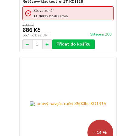
Řetězový kladkostroj 1T KD1115
Sleva končí:
11
dní
22
hod
00
min
798 Kč
686 Kč
Skladem 200
567 Kč
bez DPH
Přidat do košíku
- 14 %