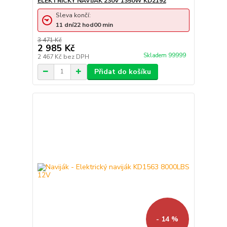
ELEKTRICKÝ NAVIJÁK 230V 1350W KD2192
Sleva končí:
11
dní
22
hod
00
min
3 471 Kč
2 985 Kč
Skladem 99999
2 467 Kč
bez DPH
Přidat do košíku
- 14 %