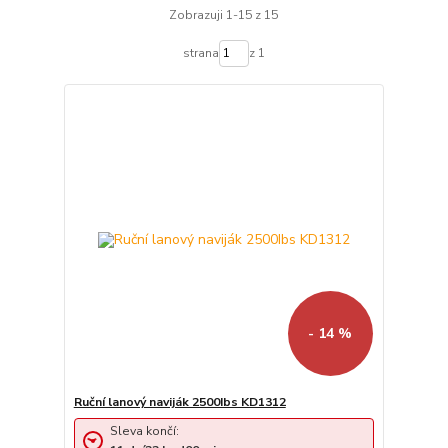
Zobrazuji 1-15 z 15
strana
z 1
- 14 %
Ruční lanový naviják 2500Ibs KD1312
Sleva končí: