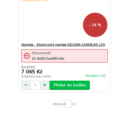
- 14 %
Naviják - Elektrický naviják KD1565 12000LBS 12V
Sleva končí:
11
dní
22
hod
00
min
8 215 Kč
7 065 Kč
Skladem 100
5 839 Kč
bez DPH
Přidat do košíku
strana
z 1