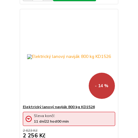
- 14 %
Elektrický lanový naviják 800 kg KD1526
Sleva končí:
11
dní
22
hod
00
min
2 623 Kč
2 256 Kč