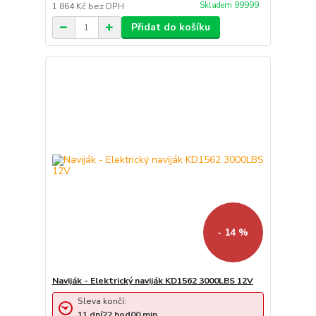
Skladem 99999
1 864 Kč
bez DPH
Přidat do košíku
- 14 %
Naviják - Elektrický naviják KD1562 3000LBS 12V
Sleva končí:
11
dní
22
hod
00
min