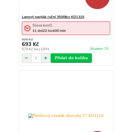
Lanový naviják ruční 3500Ibs KD1315
Sleva končí:
11
dní
22
hod
00
min
806 Kč
693 Kč
Skladem 19
573 Kč
bez DPH
Přidat do košíku