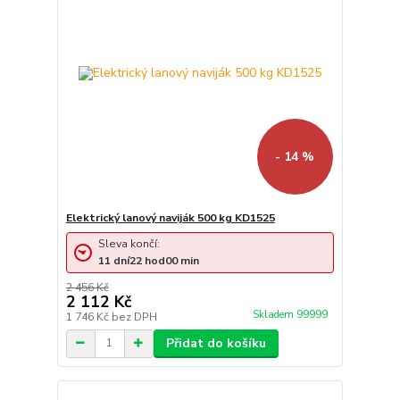
- 14 %
Elektrický lanový naviják 500 kg KD1525
Sleva končí:
11
dní
22
hod
00
min
2 456 Kč
2 112 Kč
Skladem 99999
1 746 Kč
bez DPH
Přidat do košíku