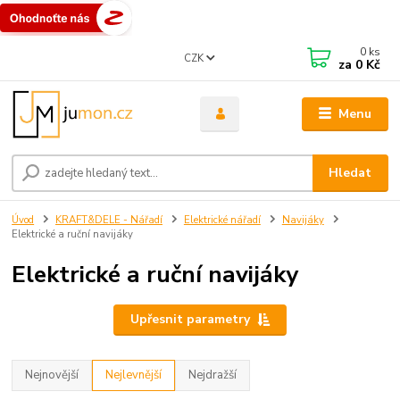
0
ks
CZK
za
0 Kč
Menu
Hledat
Úvod
KRAFT&DELE - Nářadí
Elektrické nářadí
Navijáky
Elektrické a ruční navijáky
Elektrické a ruční navijáky
Upřesnit parametry
Nejnovější
Nejlevnější
Nejdražší