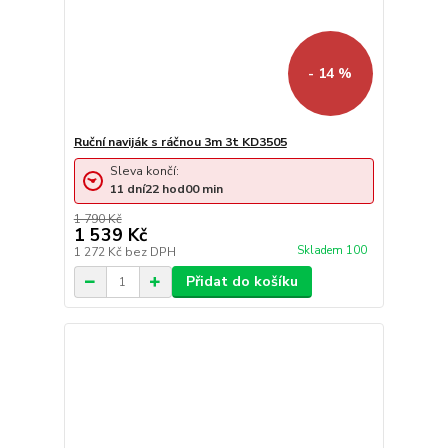
- 14 %
Ruční naviják s ráčnou 3m 3t KD3505
Sleva končí:
11
dní
22
hod
00
min
1 790 Kč
1 539 Kč
Skladem 100
1 272 Kč
bez DPH
Přidat do košíku