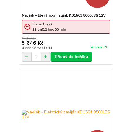
Naviják - Elektrický naviják KD1563 8000LBS 12V
Sleva končí:
11
dní
22
hod
00
min
6 565 Kč
5 646 Kč
Skladem 20
4 666 Kč
bez DPH
Přidat do košíku