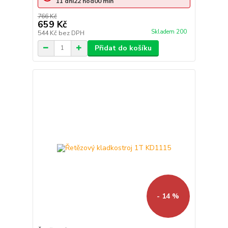
11
dní
22
hod
00
min
766 Kč
659 Kč
Skladem 200
544 Kč
bez DPH
Přidat do košíku
- 14 %