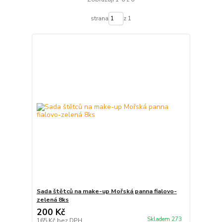
strana
z 1
Sada štětců na make-up Mořská panna fialovo-
zelená 8ks
200 Kč
Skladem 273
165 Kč
bez DPH