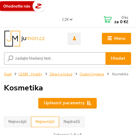
0
ks
CZK
za
0 Kč
Menu
Hledat
Úvod
LEAN - Hračky
Zdraví a krása
Osobní hygiena
Kosmetika
Kosmetika
Upřesnit parametry
Nejnovější
Nejlevnější
Nejdražší
Zobrazuji 1-6 z 6