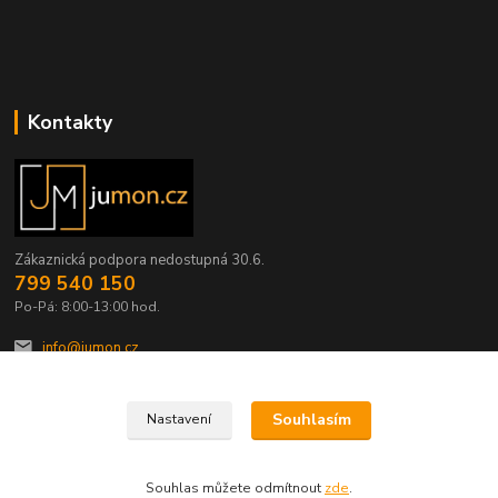
Kontakty
Zákaznická podpora nedostupná 30.6.
799 540 150
Po-Pá: 8:00-13:00 hod.
info@jumon.cz
Souhlasím
Nastavení
Souhlas můžete odmítnout
zde
.