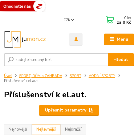
0
ks
CZK
za
0 Kč
Menu
Hledat
Úvod
SPORT, DŮM a ZAHRADA
SPORT
VODNÍ SPORTY
Příslušenství k el.aut.
Příslušenství k el.aut.
Upřesnit parametry
Nejnovější
Nejlevnější
Nejdražší