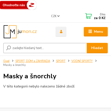
0
ks
CZK
za
0 Kč
Menu
Hledat
Úvod
SPORT, DŮM a ZAHRADA
SPORT
VODNÍ SPORTY
Masky a šnorchly
Masky a šnorchly
V této kategorii nebylo nalezeno žádné zboží.