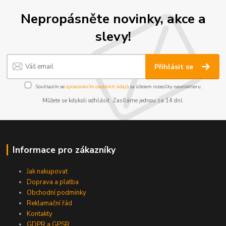
Nepropásněte novinky, akce a
slevy!
Přihlásit se
Souhlasím se
zpracováním osobních údajů
za účelem rozesílky newsletteru.
Můžete se kdykoli odhlásit. Zasíláme jednou za 14 dní.
Informace pro zákazníky
Jak nakupovat
Doprava a platba
Obchodní podmínky
Reklamační řád
Kontakty
GDPR a GPSR