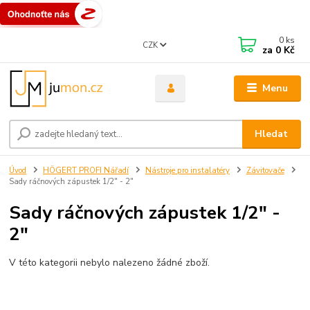
0
ks
CZK
za
0 Kč
Menu
Hledat
Úvod
HÖGERT PROFI Nářadí
Nástroje pro instalatéry
Závitovače
Sady ráčnových zápustek 1/2" - 2"
Sady ráčnových zápustek 1/2" -
2"
V této kategorii nebylo nalezeno žádné zboží.