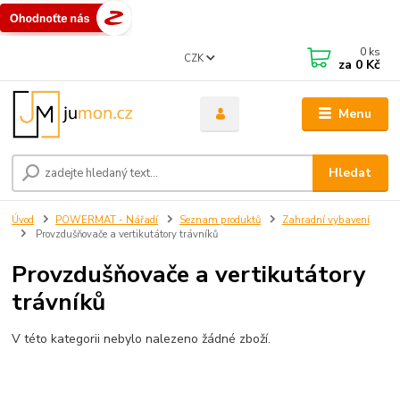
0
ks
CZK
za
0 Kč
Menu
Hledat
Úvod
POWERMAT - Nářadí
Seznam produktů
Zahradní vybavení
Provzdušňovače a vertikutátory trávníků
Provzdušňovače a vertikutátory
trávníků
V této kategorii nebylo nalezeno žádné zboží.