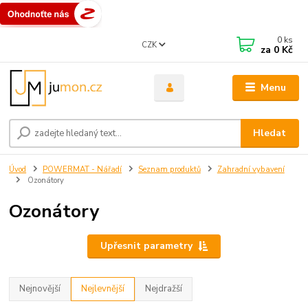
0
ks
CZK
za
0 Kč
Menu
Hledat
Úvod
POWERMAT - Nářadí
Seznam produktů
Zahradní vybavení
Ozonátory
Ozonátory
Upřesnit parametry
Nejnovější
Nejlevnější
Nejdražší