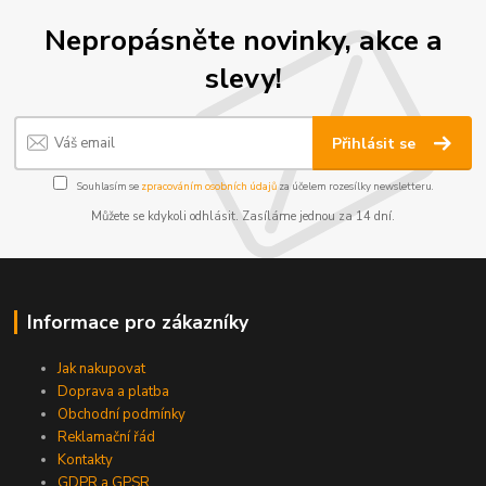
Nepropásněte novinky, akce a
slevy!
Přihlásit se
Souhlasím se
zpracováním osobních údajů
za účelem rozesílky newsletteru.
Můžete se kdykoli odhlásit. Zasíláme jednou za 14 dní.
Informace pro zákazníky
Jak nakupovat
Doprava a platba
Obchodní podmínky
Reklamační řád
Kontakty
GDPR a GPSR