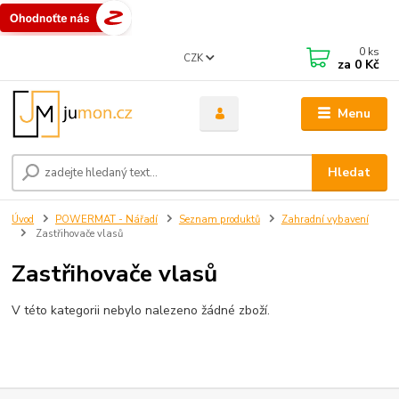
0
ks
CZK
za
0 Kč
Menu
Hledat
Úvod
POWERMAT - Nářadí
Seznam produktů
Zahradní vybavení
Zastřihovače vlasů
Zastřihovače vlasů
V této kategorii nebylo nalezeno žádné zboží.