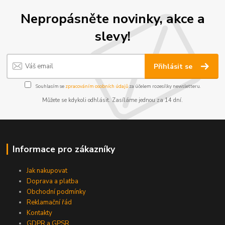
Nepropásněte novinky, akce a
slevy!
Přihlásit se
Souhlasím se
zpracováním osobních údajů
za účelem rozesílky newsletteru.
Můžete se kdykoli odhlásit. Zasíláme jednou za 14 dní.
Informace pro zákazníky
Jak nakupovat
Doprava a platba
Obchodní podmínky
Reklamační řád
Kontakty
GDPR a GPSR