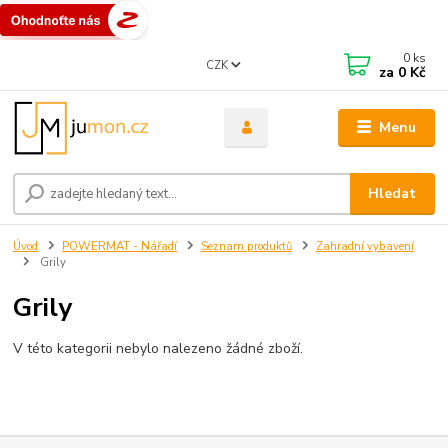
0
ks
CZK
za
0 Kč
Menu
Hledat
Úvod
POWERMAT - Nářadí
Seznam produktů
Zahradní vybavení
Grily
Grily
V této kategorii nebylo nalezeno žádné zboží.