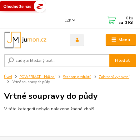
0
ks
CZK
za
0 Kč
Menu
Hledat
Úvod
POWERMAT - Nářadí
Seznam produktů
Zahradní vybavení
Vrtné soupravy do půdy
Vrtné soupravy do půdy
V této kategorii nebylo nalezeno žádné zboží.