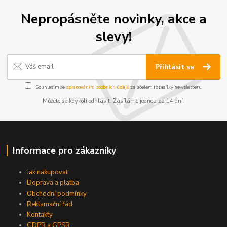
Nepropásněte novinky, akce a
slevy!
Přihlásit se
Souhlasím se
zpracováním osobních údajů
za účelem rozesílky newsletteru.
Můžete se kdykoli odhlásit. Zasíláme jednou za 14 dní.
Informace pro zákazníky
Jak nakupovat
Doprava a platba
Obchodní podmínky
Reklamační řád
Kontakty
GDPR a GPSR