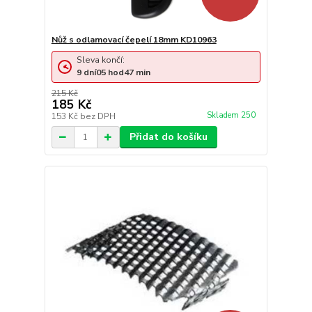
Nůž s odlamovací čepelí 18mm KD10963
Sleva končí:
9
dní
05
hod
47
min
215 Kč
185 Kč
Skladem 250
153 Kč
bez DPH
Přidat do košíku