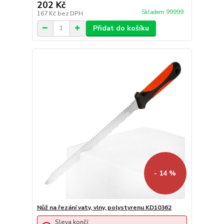
202 Kč
Skladem 99999
167 Kč
bez DPH
Přidat do košíku
- 14 %
Nůž na řezání vaty, vlny, polystyrenu KD10362
Sleva končí: