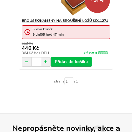
- 14 %
BROUSEK/KAMENY NA BROUŠENÍ NOŽŮ KD11271
Sleva končí:
9
dní
05
hod
47
min
512 Kč
440 Kč
Skladem 99999
364 Kč
bez DPH
Přidat do košíku
strana
z 1
Nepropásněte novinky, akce a