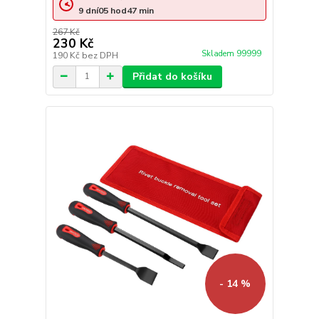
9
dní
05
hod
47
min
267 Kč
230 Kč
Skladem 99999
190 Kč
bez DPH
Přidat do košíku
- 14 %