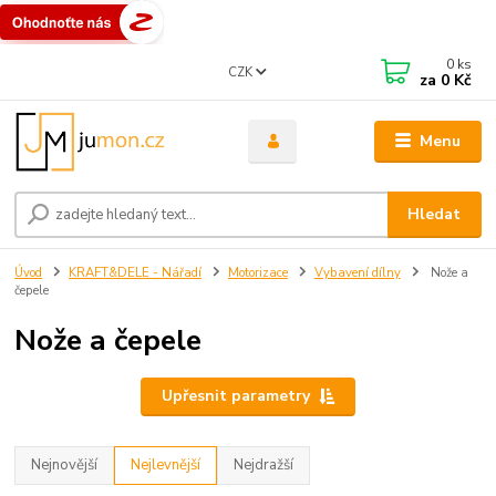
0
ks
CZK
za
0 Kč
Menu
Hledat
Úvod
KRAFT&DELE - Nářadí
Motorizace
Vybavení dílny
Nože a
čepele
Nože a čepele
Upřesnit parametry
Nejnovější
Nejlevnější
Nejdražší