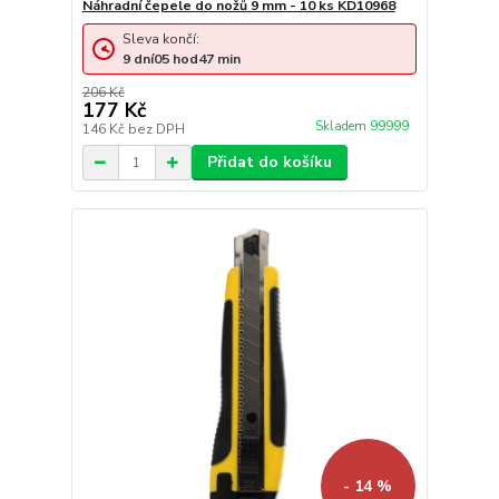
Náhradní čepele do nožů 9 mm - 10 ks KD10968
Sleva končí:
9
dní
05
hod
47
min
206 Kč
177 Kč
Skladem 99999
146 Kč
bez DPH
Přidat do košíku
- 14 %