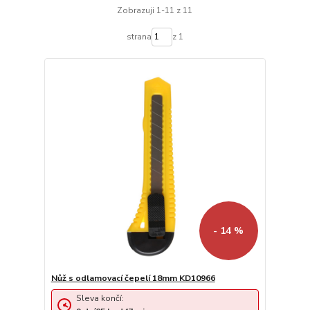
Zobrazuji 1-11 z 11
strana
z 1
- 14 %
Nůž s odlamovací čepelí 18mm KD10966
Sleva končí: