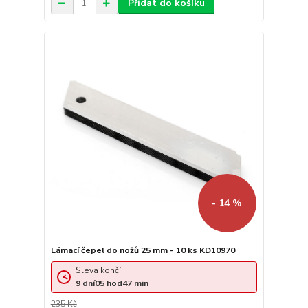
Přidat do košíku
- 14 %
Lámací čepel do nožů 25 mm - 10 ks KD10970
Sleva končí:
9
dní
05
hod
47
min
235 Kč