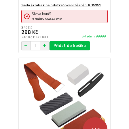
Sada škrabek na odstraňování těsnění KD5951
Sleva končí:
9
dní
05
hod
47
min
346 Kč
298 Kč
Skladem 99999
246 Kč
bez DPH
Přidat do košíku