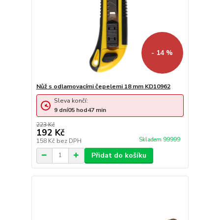
- 14 %
Nůž s odlamovacími čepelemi 18 mm KD10962
Sleva končí:
9
dní
05
hod
47
min
223 Kč
192 Kč
Skladem 99999
158 Kč
bez DPH
Přidat do košíku