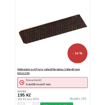
- 14 %
Náhradní ostří pro rašpli/škrabku 140x40 mm
KD11235
Sleva končí:
9
dní
05
hod
47
min
227 Kč
195 Kč
Skladem 150
161 Kč
bez DPH