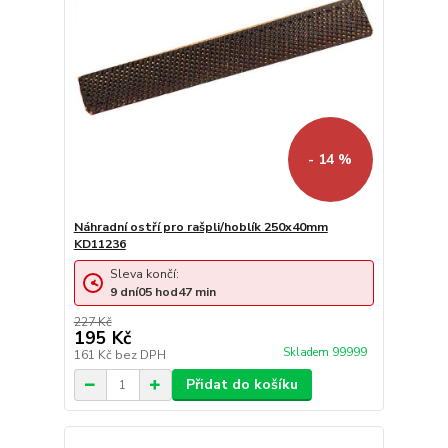
- 14 %
Náhradní ostří pro rašpli/hoblík 250x40mm
KD11236
Sleva končí:
9
dní
05
hod
47
min
227 Kč
195 Kč
Skladem 99999
161 Kč
bez DPH
Přidat do košíku