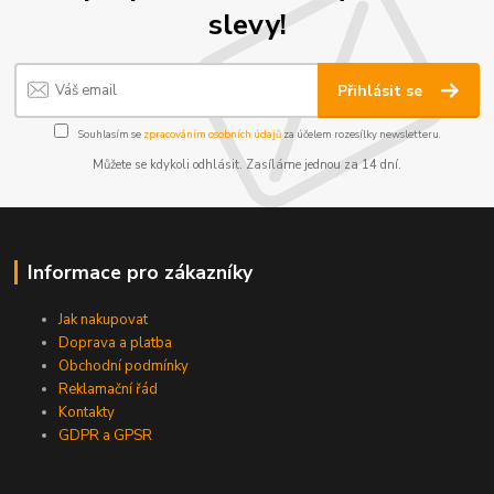
slevy!
Přihlásit se
Souhlasím se
zpracováním osobních údajů
za účelem rozesílky newsletteru.
Můžete se kdykoli odhlásit. Zasíláme jednou za 14 dní.
Informace pro zákazníky
Jak nakupovat
Doprava a platba
Obchodní podmínky
Reklamační řád
Kontakty
GDPR a GPSR