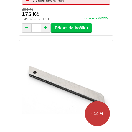
9
dní
05
hod
47
min
204 Kč
175 Kč
Skladem 99999
145 Kč
bez DPH
Přidat do košíku
- 14 %