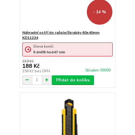
- 14 %
Náhradní ostří do rašple/škrabky 60x40mm
KD11234
Sleva končí:
9
dní
05
hod
47
min
219 Kč
188 Kč
Skladem 99999
156 Kč
bez DPH
Přidat do košíku