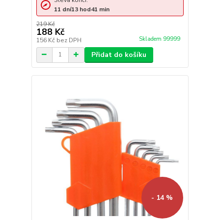
Sleva končí:
11
dní
13
hod
41
min
219 Kč
188 Kč
Skladem 99999
156 Kč
bez DPH
Přidat do košíku
- 14 %