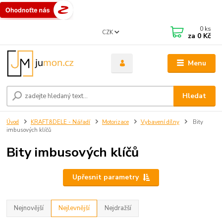
0
ks
CZK
za
0 Kč
Menu
Hledat
Úvod
KRAFT&DELE - Nářadí
Motorizace
Vybavení dílny
Bity
imbusových klíčů
Bity imbusových klíčů
Upřesnit parametry
Nejnovější
Nejlevnější
Nejdražší