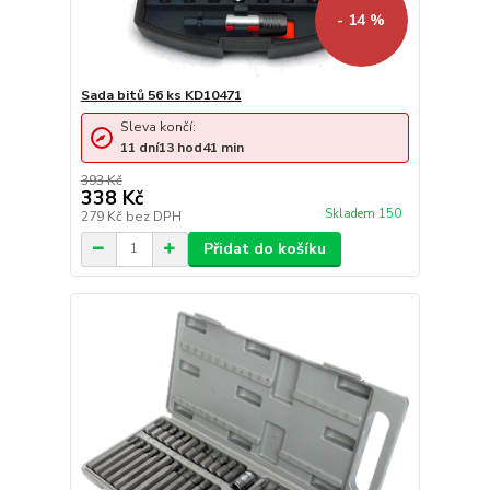
- 14 %
Sada bitů 56 ks KD10471
Sleva končí:
11
dní
13
hod
41
min
393 Kč
338 Kč
Skladem 150
279 Kč
bez DPH
Přidat do košíku