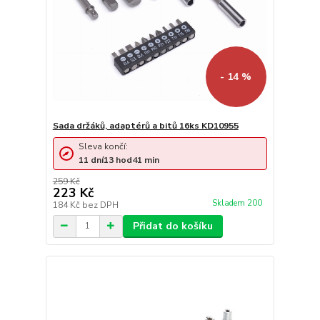
- 14 %
Sada držáků, adaptérů a bitů 16ks KD10955
Sleva končí:
11
dní
13
hod
41
min
259 Kč
223 Kč
Skladem 200
184 Kč
bez DPH
Přidat do košíku