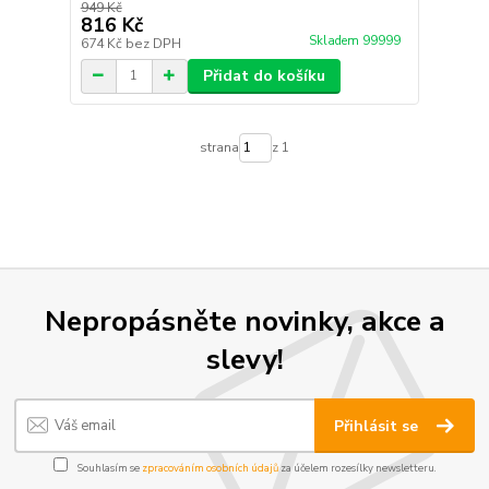
949 Kč
816 Kč
Skladem 99999
674 Kč
bez DPH
Přidat do košíku
strana
z 1
Nepropásněte novinky, akce a
slevy!
Přihlásit se
Souhlasím se
zpracováním osobních údajů
za účelem rozesílky newsletteru.