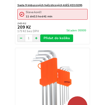
Sada 9 imbusových hvězdicových klíčů KD10295
Sleva končí:
11
dní
13
hod
41
min
243 Kč
209 Kč
Skladem 99999
173 Kč
bez DPH
Přidat do košíku