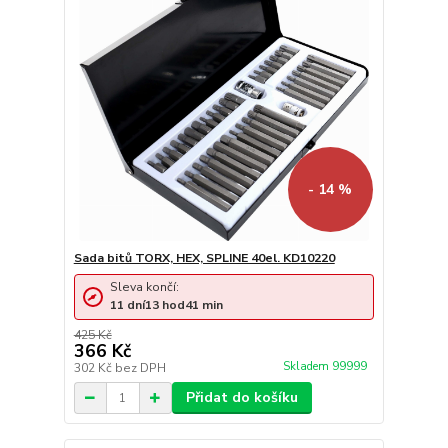
- 14 %
Sada bitů TORX, HEX, SPLINE 40el. KD10220
Sleva končí:
11
dní
13
hod
41
min
425 Kč
366 Kč
Skladem 99999
302 Kč
bez DPH
Přidat do košíku