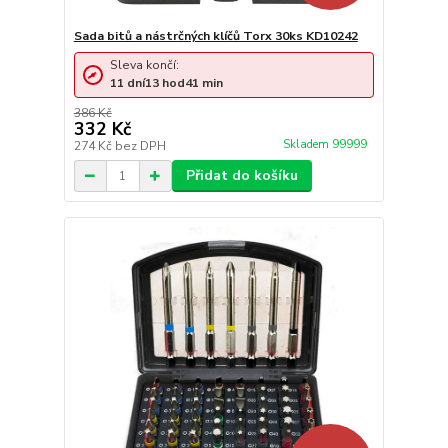
Sada bitů a nástrčných klíčů Torx 30ks KD10242
Sleva končí:
11
dní
13
hod
41
min
386 Kč
332 Kč
Skladem 99999
274 Kč
bez DPH
Přidat do košíku