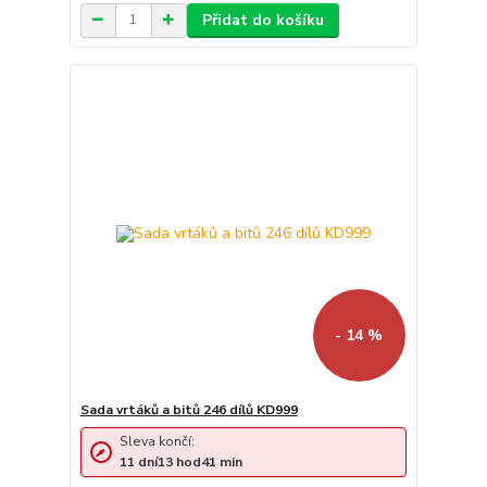
Přidat do košíku
- 14 %
Sada vrtáků a bitů 246 dílů KD999
Sleva končí:
11
dní
13
hod
41
min