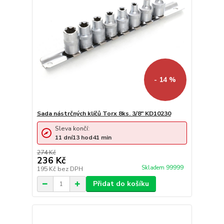
- 14 %
Sada nástrčných klíčů Torx 8ks. 3/8" KD10230
Sleva končí:
11
dní
13
hod
41
min
274 Kč
236 Kč
Skladem 99999
195 Kč
bez DPH
Přidat do košíku