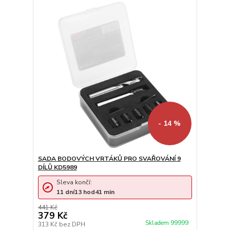
- 14 %
SADA BODOVÝCH VRTÁKŮ PRO SVAŘOVÁNÍ 9
DÍLŮ KD5989
Sleva končí:
11
dní
13
hod
41
min
441 Kč
379 Kč
Skladem 99999
313 Kč
bez DPH