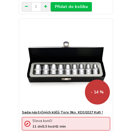
Přidat do košíku
- 14 %
Sada nástrčných klíčů Torx 9ks. KD10227 Kufr !
Sleva končí:
11
dní
13
hod
41
min