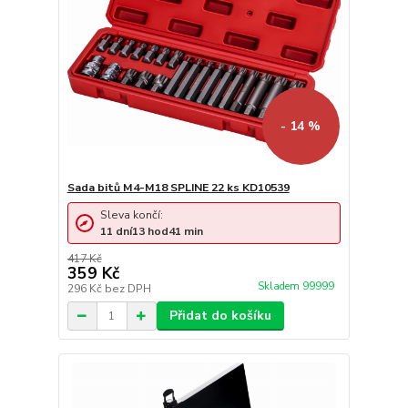
- 14 %
Sada bitů M4-M18 SPLINE 22 ks KD10539
Sleva končí:
11
dní
13
hod
41
min
417 Kč
359 Kč
Skladem 99999
296 Kč
bez DPH
Přidat do košíku