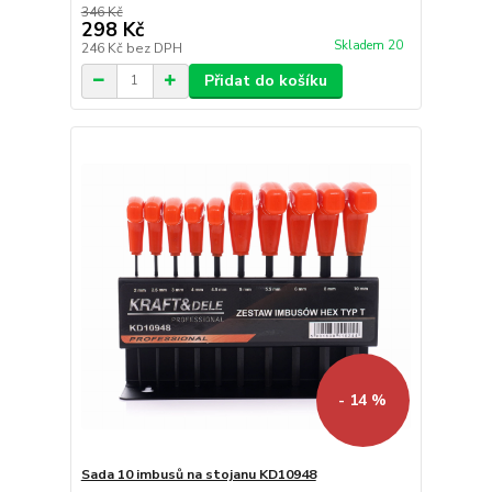
346 Kč
298 Kč
Skladem 20
246 Kč
bez DPH
Přidat do košíku
- 14 %
Sada 10 imbusů na stojanu KD10948