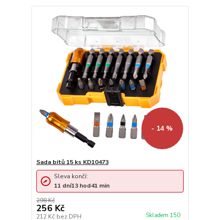
- 14 %
Sada bitů 15 ks KD10473
Sleva končí:
11
dní
13
hod
41
min
298 Kč
256 Kč
Skladem 150
212 Kč
bez DPH