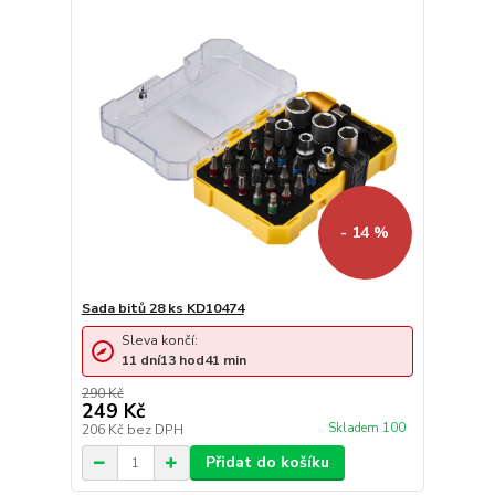
- 14 %
Sada bitů 28 ks KD10474
Sleva končí:
11
dní
13
hod
41
min
290 Kč
249 Kč
Skladem 100
206 Kč
bez DPH
Přidat do košíku