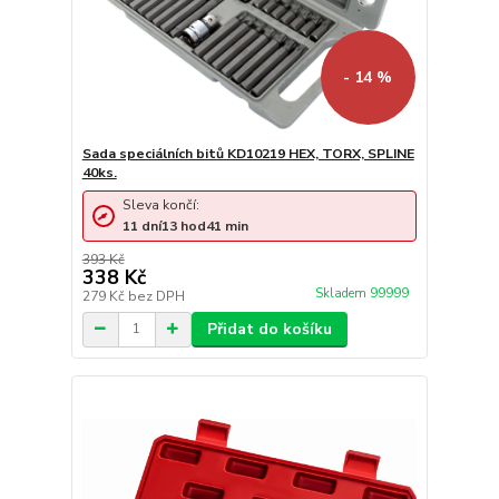
- 14 %
Sada speciálních bitů KD10219 HEX, TORX, SPLINE
40ks.
Sleva končí:
11
dní
13
hod
41
min
393 Kč
338 Kč
Skladem 99999
279 Kč
bez DPH
Přidat do košíku