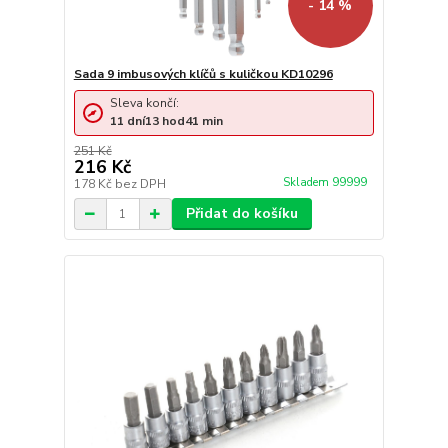
- 14 %
Sada 9 imbusových klíčů s kuličkou KD10296
Sleva končí:
11
dní
13
hod
41
min
251 Kč
216 Kč
Skladem 99999
178 Kč
bez DPH
Přidat do košíku