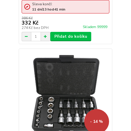
Sleva končí:
11
dní
13
hod
41
min
386 Kč
332 Kč
Skladem 99999
274 Kč
bez DPH
Přidat do košíku
- 14 %