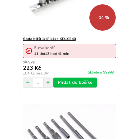
- 14 %
Sada bitů 1/4" 11ks KD10240
Sleva končí:
11
dní
13
hod
41
min
259 Kč
223 Kč
Skladem 99999
184 Kč
bez DPH
Přidat do košíku