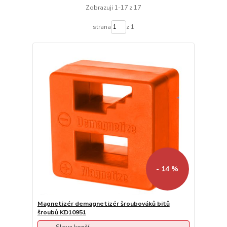
Zobrazuji 1-17 z 17
strana
z 1
- 14 %
Magnetizér demagnetizér šroubováků bitů
šroubů KD10951