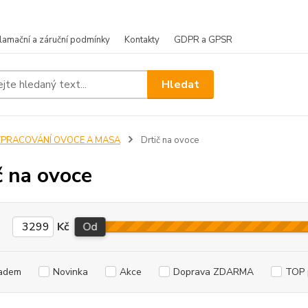
lamační a záruční podmínky
Kontakty
GDPR a GPSR
Hledat
ZPRACOVÁNÍ OVOCE A MASA
Drtič na ovoce
č na ovoce
Kč
Od
adem
Novinka
Akce
Doprava ZDARMA
TOP 