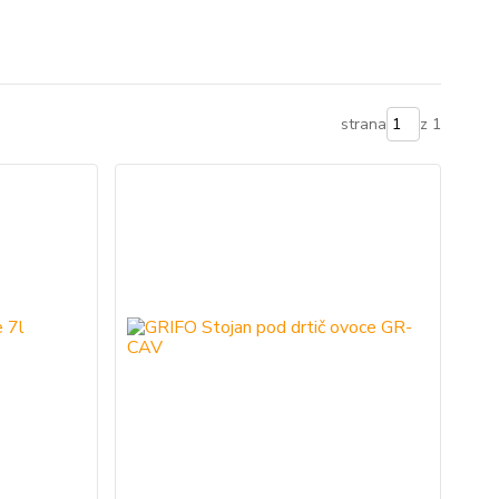
strana
z 1