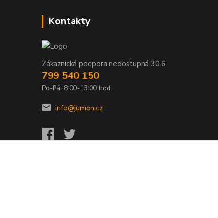
Kontakty
Zákaznická podpora nedostupná 30.6.
799 540 150
Po-Pá: 8:00-13:00 hod.
info@jumon.cz
Vytvořeno na
Eshop-rychle.cz