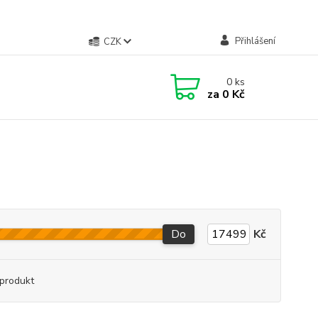
Přihlášení
CZK
0
ks
za
0 Kč
Do
Kč
produkt