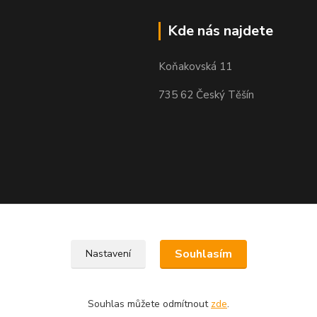
Kde nás najdete
Koňakovská 11
735 62 Český Těšín
Souhlasím
Nastavení
Souhlas můžete odmítnout
zde
.