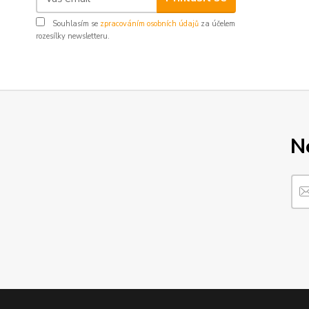
Souhlasím se
zpracováním osobních údajů
za účelem
rozesílky newsletteru.
N