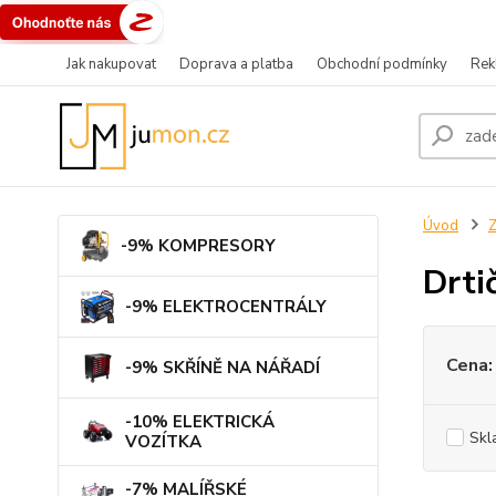
Jak nakupovat
Doprava a platba
Obchodní podmínky
Rek
Úvod
-9% KOMPRESORY
Drti
-9% ELEKTROCENTRÁLY
Cena:
-9% SKŘÍNĚ NA NÁŘADÍ
-10% ELEKTRICKÁ
Skl
VOZÍTKA
-7% MALÍŘSKÉ