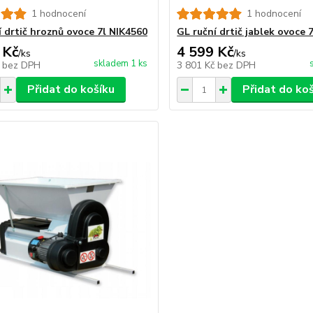
1 hodnocení
1 hodnocení
í drtič hroznů ovoce 7l NIK4560
GL ruční drtič jablek ovoce 
 Kč
4 599 Kč
/
ks
/
ks
skladem 1 ks
č
bez DPH
3 801 Kč
bez DPH
Přidat do košíku
Přidat do ko