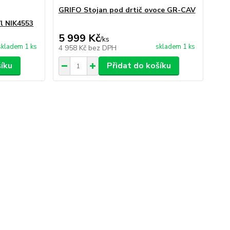
GRIFO Stojan pod drtič ovoce GR-CAV
7l NIK4553
5 999 Kč
/
ks
skladem 1 ks
skladem 1 ks
4 958 Kč
bez DPH
šíku
Přidat do košíku