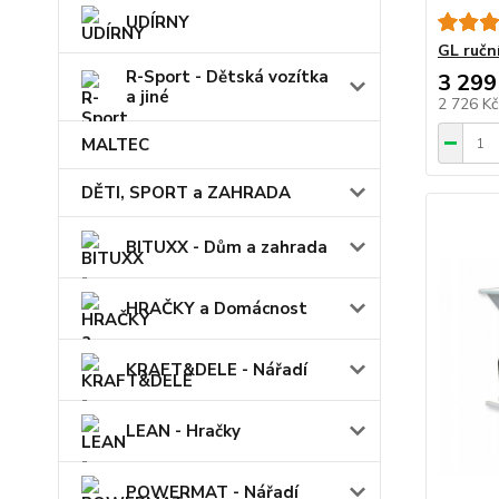
UDÍRNY
GL ručn
R-Sport - Dětská vozítka
3 299
a jiné
2 726 K
MALTEC
DĚTI, SPORT a ZAHRADA
BITUXX - Dům a zahrada
HRAČKY a Domácnost
KRAFT&DELE - Nářadí
LEAN - Hračky
POWERMAT - Nářadí