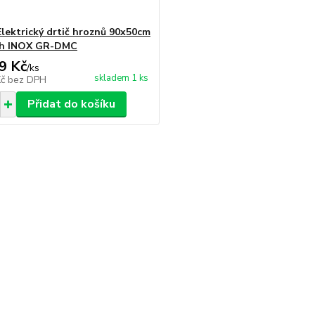
lektrický drtič hroznů 90x50cm
/h INOX GR-DMC
9 Kč
/
ks
skladem 1 ks
Kč
bez DPH
Přidat do košíku