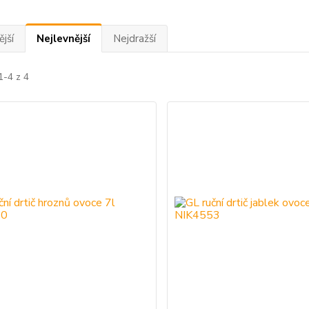
jší
Nejlevnější
Nejdražší
1-4 z 4