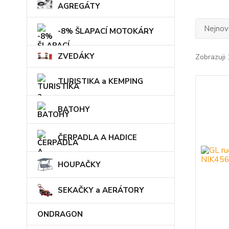
AGREGÁTY
Nejnově
-8% ŠLAPACÍ MOTOKÁRY
ZVEDÁKY
Zobrazuji 
TURISTIKA a KEMPING
BATOHY
ČERPADLA A HADICE
HOUPAČKY
SEKAČKY a AERÁTORY
ONDRAGON