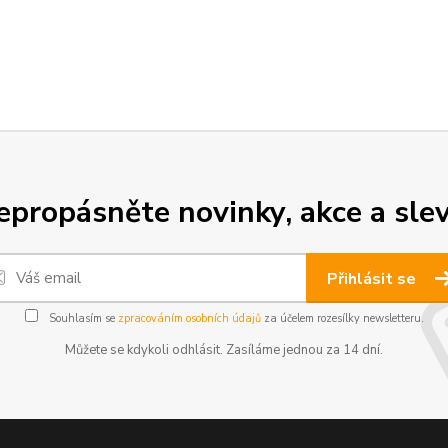
epropásněte novinky, akce a slev
Přihlásit se
Souhlasím se
zpracováním osobních údajů
za účelem rozesílky newsletteru.
Můžete se kdykoli odhlásit. Zasíláme jednou za 14 dní.