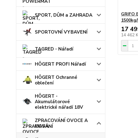
GRIFO E
SPORT, DŮM a ZAHRADA
1500kg
17 49
SPORTOVNÍ VYBAVENÍ
14 462 
TAGRED - Nářadí
HÖGERT PROFI Nářadí
HÖGERT Ochranné
oblečení
HÖGERT -
Akumulátorové
elektrické nářadí 18V
ZPRACOVÁNÍ OVOCE A
MASA