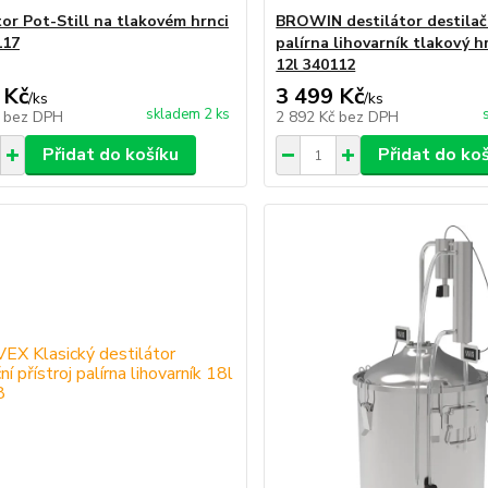
tor Pot-Still na tlakovém hrnci
BROWIN destilátor destilačn
117
palírna lihovarník tlakový h
12l 340112
 Kč
3 499 Kč
/
ks
/
ks
skladem 2 ks
č
bez DPH
2 892 Kč
bez DPH
Přidat do košíku
Přidat do ko