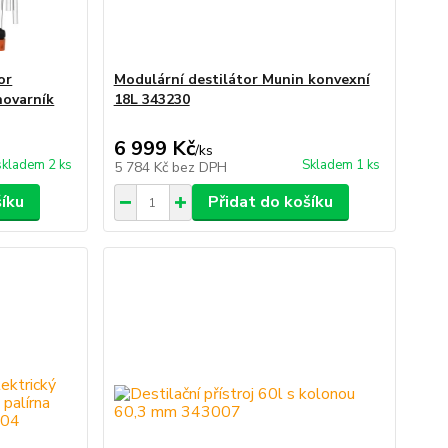
or
Modulární destilátor Munin konvexní
ihovarník
18L 343230
6 999 Kč
/
ks
skladem 2 ks
Skladem 1 ks
5 784 Kč
bez DPH
šíku
Přidat do košíku