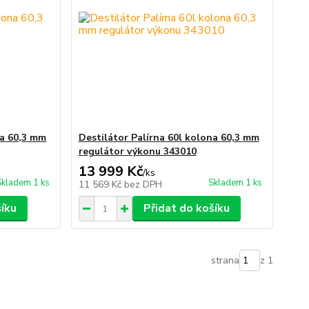
na 60,3 mm
Destilátor Palírna 60l kolona 60,3 mm
regulátor výkonu 343010
13 999 Kč
/
ks
Skladem 1 ks
Skladem 1 ks
11 569 Kč
bez DPH
šíku
Přidat do košíku
strana
z 1