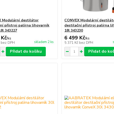
Modulární destilátor
CONVEX Modulární destilát
ní přístroj palírna lihovarník
destilační přístroj palírna l
18l 343227
18l 343230
 Kč
6 499 Kč
/
ks
/
ks
skladem 2 ks
č
bez DPH
5 371 Kč
bez DPH
Přidat do košíku
Přidat do ko