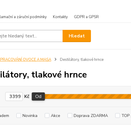
lamační a záruční podmínky
Kontakty
GDPR a GPSR
Hledat
ZPRACOVÁNÍ OVOCE A MASA
Destilátory, tlakové hrnce
ilátory, tlakové hrnce
Kč
Od
adem
Novinka
Akce
Doprava ZDARMA
TOP 