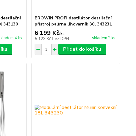
destilační
BROWIN PROFI destilátor destilační
0l 343130
přístroj palírna lihovarník 30l 343231
6 199 Kč
/
ks
skladem 4 ks
skladem 2 ks
5 123 Kč
bez DPH
šíku
Přidat do košíku