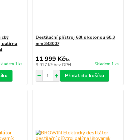
ický
Destilační přístroj 60l s kolonou 60,3
j palírna
mm 343007
04
11 999 Kč
/
ks
skladem 1 ks
Skladem 1 ks
9 917 Kč
bez DPH
šíku
Přidat do košíku