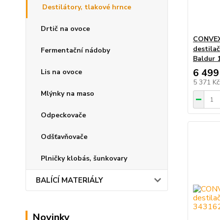
Destilátory, tlakové hrnce
Drtič na ovoce
CONVEX 
destilač
Fermentační nádoby
Baldur 
6 499
Lis na ovoce
5 371 K
Mlýnky na maso
Odpeckovače
Odšťavňovače
Plničky klobás, šunkovary
BALÍCÍ MATERIÁLY
Novinky