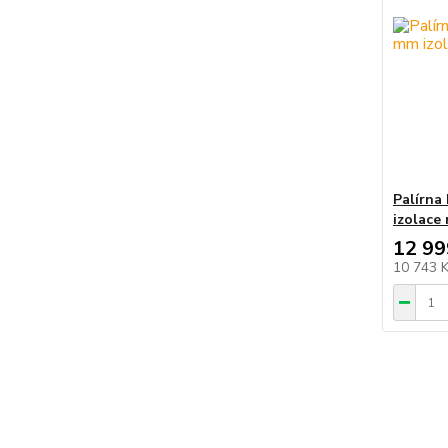
Palírna
izolace
12 99
10 743 