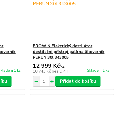
or
BROWIN Elektrický destilátor
ihovarník
destilační přístroj palírna lihovarník
PERUN 30l 343005
12 999 Kč
/
ks
skladem 1 ks
Skladem 1 ks
10 743 Kč
bez DPH
šíku
Přidat do košíku