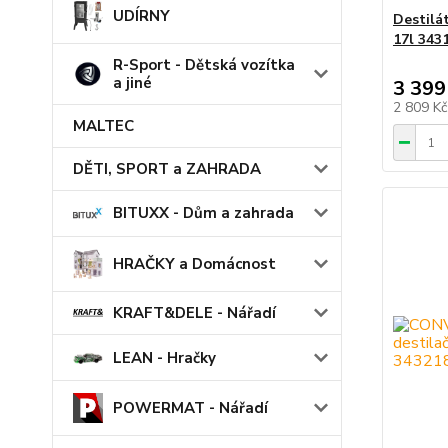
UDÍRNY
Destilá
17l 343
R-Sport - Dětská vozítka
a jiné
3 399
2 809 K
MALTEC
DĚTI, SPORT a ZAHRADA
BITUXX - Dům a zahrada
HRAČKY a Domácnost
KRAFT&DELE - Nářadí
LEAN - Hračky
POWERMAT - Nářadí