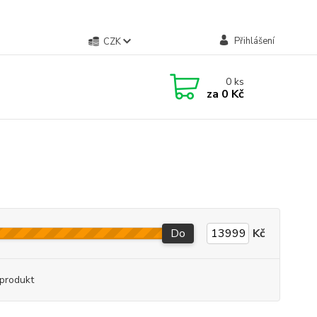
Přihlášení
CZK
0
ks
za
0 Kč
Do
Kč
produkt