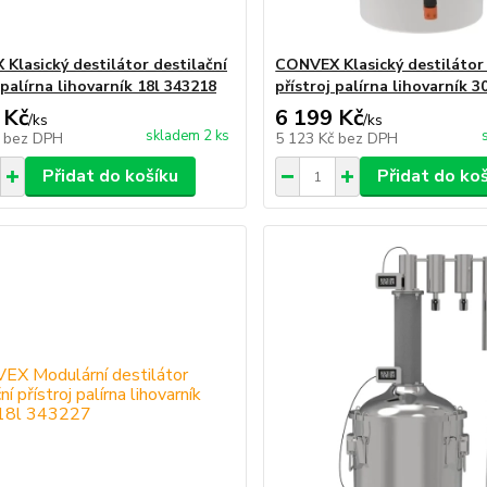
Klasický destilátor destilační
CONVEX Klasický destilátor 
 palírna lihovarník 18l 343218
přístroj palírna lihovarník 3
 Kč
6 199 Kč
/
ks
/
ks
skladem 2 ks
č
bez DPH
5 123 Kč
bez DPH
Přidat do košíku
Přidat do ko