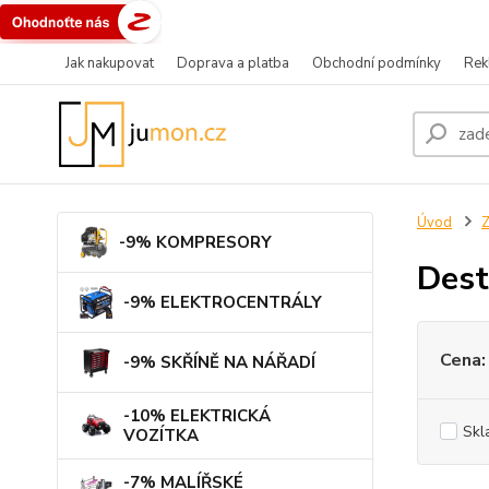
Jak nakupovat
Doprava a platba
Obchodní podmínky
Rek
Úvod
-9% KOMPRESORY
Dest
-9% ELEKTROCENTRÁLY
Cena:
-9% SKŘÍNĚ NA NÁŘADÍ
-10% ELEKTRICKÁ
Skl
VOZÍTKA
-7% MALÍŘSKÉ