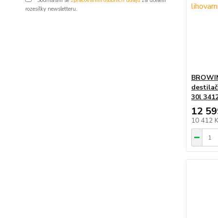
Souhlasím se
zpracováním osobních údajů
za účelem
rozesílky newsletteru.
BROWIN 
destilač
30l 341
12 59
10 412 