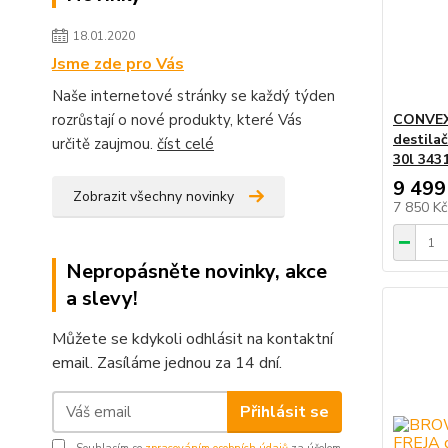
18.01.2020
Jsme zde pro Vás
Naše internetové stránky se každý týden
CONVEX 
rozrůstají o nové produkty, které Vás
destilač
určitě zaujmou.
číst celé
30l 343
9 499
Zobrazit všechny novinky
7 850 K
Nepropásněte novinky, akce
a slevy!
Můžete se kdykoli odhlásit na kontaktní
email. Zasíláme jednou za 14 dní.
Přihlásit se