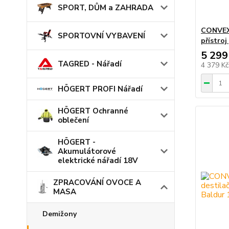
SPORT, DŮM a ZAHRADA
CONVEX 
SPORTOVNÍ VYBAVENÍ
přístroj
5 299
TAGRED - Nářadí
4 379 K
HÖGERT PROFI Nářadí
HÖGERT Ochranné
oblečení
HÖGERT -
Akumulátorové
elektrické nářadí 18V
ZPRACOVÁNÍ OVOCE A
MASA
Demižony