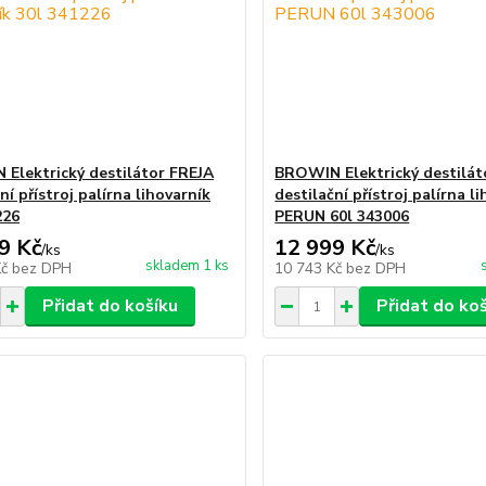
Elektrický destilátor FREJA
BROWIN Elektrický destilát
ní přístroj palírna lihovarník
destilační přístroj palírna l
226
PERUN 60l 343006
9 Kč
12 999 Kč
/
ks
/
ks
skladem 1 ks
Kč
bez DPH
10 743 Kč
bez DPH
Přidat do košíku
Přidat do ko