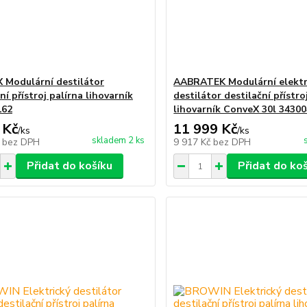
Modulární destilátor
AABRATEK Modulární elektr
ní přístroj palírna lihovarník
destilátor destilační přístro
162
lihovarník ConveX 30l 3430
 Kč
11 999 Kč
/
ks
/
ks
skladem 2 ks
č
bez DPH
9 917 Kč
bez DPH
Přidat do košíku
Přidat do ko