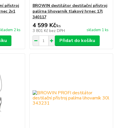
í přístroj
BROWIN destilátor destilační přístroj
rnec 2v1
palírna lihovarník tlakový hrnec 17l
340117
4 599 Kč
/
ks
skladem 2 ks
skladem 1 ks
3 801 Kč
bez DPH
šíku
Přidat do košíku