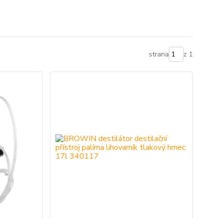
strana
z 1