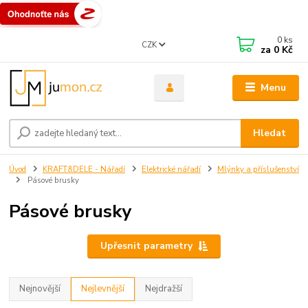
0
ks
CZK
za
0 Kč
Menu
Hledat
Úvod
KRAFT&DELE - Nářadí
Elektrické nářadí
Mlýnky a příslušenství
Pásové brusky
Pásové brusky
Upřesnit parametry
Nejnovější
Nejlevnější
Nejdražší