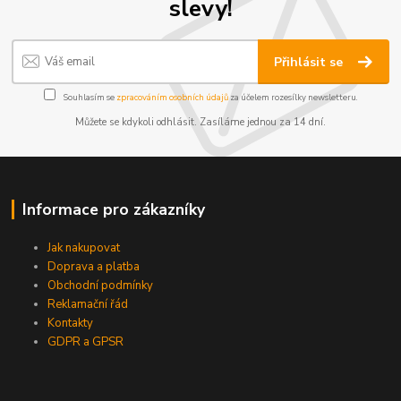
slevy!
Přihlásit se
Souhlasím se
zpracováním osobních údajů
za účelem rozesílky newsletteru.
Můžete se kdykoli odhlásit. Zasíláme jednou za 14 dní.
Informace pro zákazníky
Jak nakupovat
Doprava a platba
Obchodní podmínky
Reklamační řád
Kontakty
GDPR a GPSR