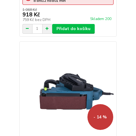
8
dní
12
hod
01
min
1 068 Kč
918 Kč
Skladem 200
759 Kč
bez DPH
Přidat do košíku
- 14 %