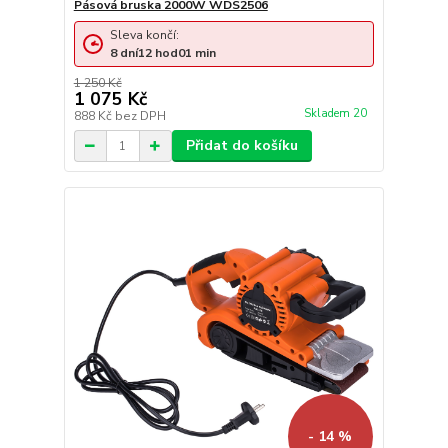
Pásová bruska 2000W WDS2506
Sleva končí:
8
dní
12
hod
01
min
1 250 Kč
1 075 Kč
Skladem 20
888 Kč
bez DPH
Přidat do košíku
- 14 %