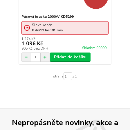
Pásová bruska 2000W KD5299
Sleva končí:
8
dní
12
hod
01
min
1 274 Kč
1 096 Kč
Skladem 99999
905 Kč
bez DPH
Přidat do košíku
strana
z 1
Nepropásněte novinky, akce a