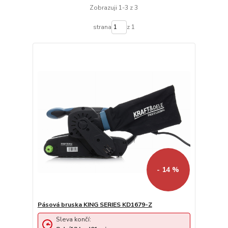
Zobrazuji 1-3 z 3
strana
z 1
- 14 %
Pásová bruska KING SERIES KD1679-Z
Sleva končí: