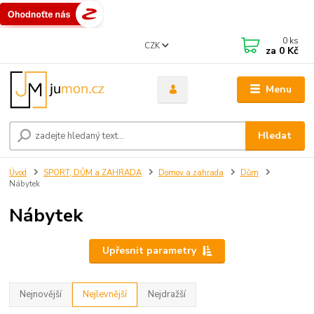
0
ks
CZK
za
0 Kč
Menu
Hledat
Úvod
SPORT, DŮM a ZAHRADA
Domov a zahrada
Dům
Nábytek
Nábytek
Upřesnit parametry
Nejnovější
Nejlevnější
Nejdražší