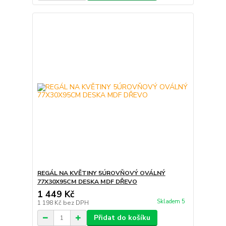
REGÁL NA KVĚTINY 5ÚROVŇOVÝ OVÁLNÝ
77X30X95CM DESKA MDF DŘEVO
1 449 Kč
Skladem 5
1 198 Kč
bez DPH
Přidat do košíku