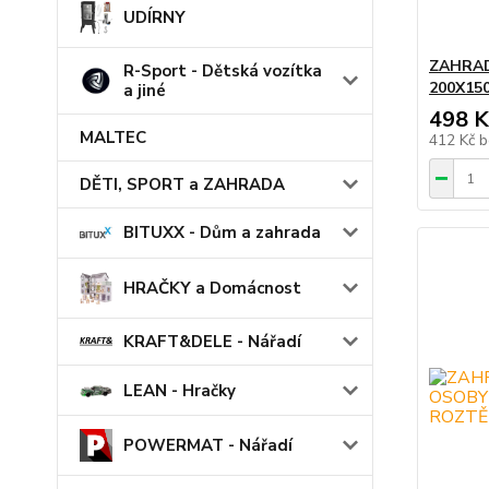
UDÍRNY
ZAHRAD
R-Sport - Dětská vozítka
200X15
a jiné
498 K
MALTEC
412 Kč
b
DĚTI, SPORT a ZAHRADA
BITUXX - Dům a zahrada
HRAČKY a Domácnost
KRAFT&DELE - Nářadí
LEAN - Hračky
POWERMAT - Nářadí