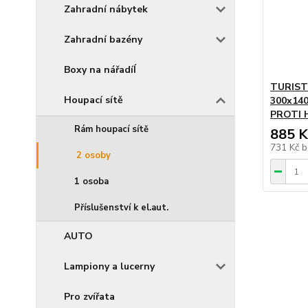
Zahradní nábytek
Zahradní bazény
Boxy na nářadíÍ
TURIST
Houpací sítě
300x14
PROTI 
Rám houpací sítě
885 K
731 Kč
b
2 osoby
1 osoba
Příslušenství k el.aut.
AUTO
Lampiony a lucerny
Pro zvířata