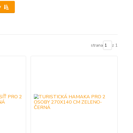
y
strana
z 1