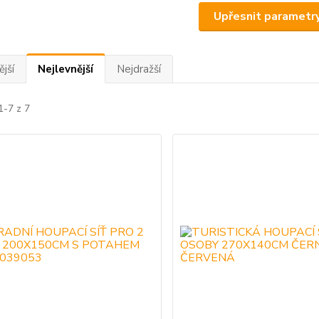
Upřesnit parametr
jší
Nejlevnější
Nejdražší
1-7 z 7