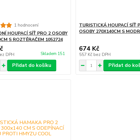
1 hodnocení
TURISTICKÁ HOUPACÍ SÍŤ 
OSOBY 270X140CM S MODR
NÍ HOUPACÍ SÍŤ PRO 2 OSOBY
0CM S ROZTĚRAČEM 1052724
č
674 Kč
Skladem 151
ez DPH
557 Kč
bez DPH
Přidat do košíku
Přidat do ko