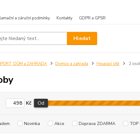
lamační a záruční podmínky
Kontakty
GDPR a GPSR
Hledat
SPORT, DŮM a ZAHRADA
Domov a zahrada
Houpací sítě
2 oso
oby
Kč
Od
adem
Novinka
Akce
Doprava ZDARMA
TOP 