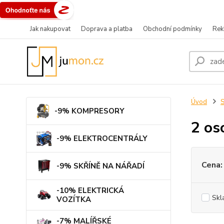
Jak nakupovat
Doprava a platba
Obchodní podmínky
Rek
Úvod
-9% KOMPRESORY
2 os
-9% ELEKTROCENTRÁLY
Cena:
-9% SKŘÍNĚ NA NÁŘADÍ
-10% ELEKTRICKÁ
Skl
VOZÍTKA
-7% MALÍŘSKÉ