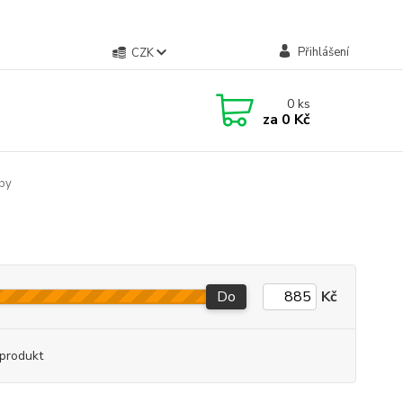
Přihlášení
CZK
0
ks
za
0 Kč
by
Do
Kč
produkt