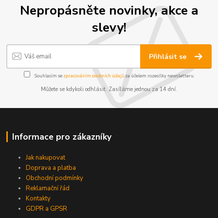
Nepropásněte novinky, akce a
slevy!
Přihlásit se
Souhlasím se
zpracováním osobních údajů
za účelem rozesílky newsletteru.
Můžete se kdykoli odhlásit. Zasíláme jednou za 14 dní.
Informace pro zákazníky
Jak nakupovat
Doprava a platba
Obchodní podmínky
Reklamační řád
Kontakty
GDPR a GPSR