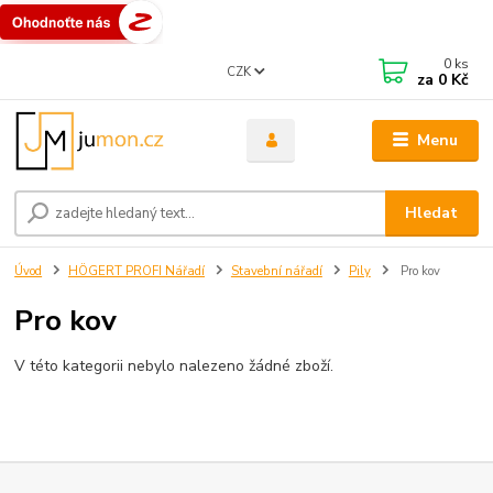
0
ks
CZK
za
0 Kč
Menu
Hledat
Úvod
HÖGERT PROFI Nářadí
Stavební nářadí
Pily
Pro kov
Pro kov
V této kategorii nebylo nalezeno žádné zboží.