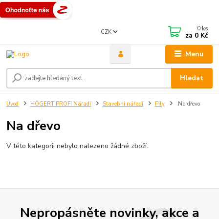
0
ks
CZK
za
0 Kč
Menu
Hledat
Úvod
HÖGERT PROFI Nářadí
Stavební nářadí
Pily
Na dřevo
Na dřevo
V této kategorii nebylo nalezeno žádné zboží.
Nepropásněte novinky, akce a