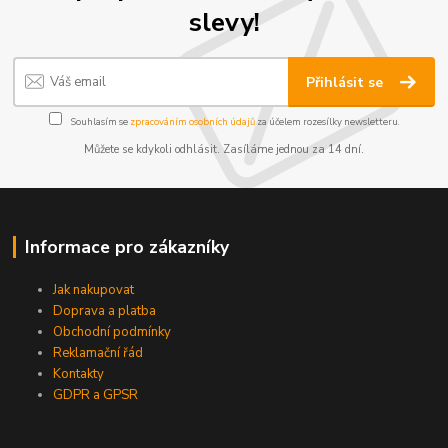
slevy!
Přihlásit se
Souhlasím se
zpracováním osobních údajů
za účelem rozesílky newsletteru.
Můžete se kdykoli odhlásit. Zasíláme jednou za 14 dní.
Informace pro zákazníky
Jak nakupovat
Doprava a platba
Obchodní podmínky
Reklamační řád
Kontakty
GDPR a GPSR