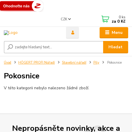
0
ks
CZK
za
0 Kč
Menu
Hledat
Úvod
HÖGERT PROFI Nářadí
Stavební nářadí
Pily
Pokosnice
Pokosnice
V této kategorii nebylo nalezeno žádné zboží.
Nepropásněte novinky, akce a