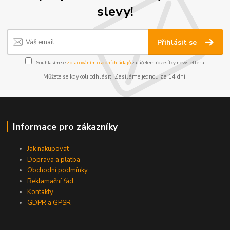
slevy!
Přihlásit se
Souhlasím se
zpracováním osobních údajů
za účelem rozesílky newsletteru.
Můžete se kdykoli odhlásit. Zasíláme jednou za 14 dní.
Informace pro zákazníky
Jak nakupovat
Doprava a platba
Obchodní podmínky
Reklamační řád
Kontakty
GDPR a GPSR