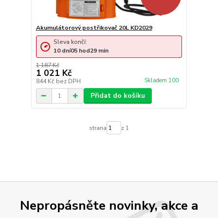
Akumulátorový postřikovač 20L KD2029
Sleva končí:
10
dní
05
hod
29
min
1 187 Kč
1 021 Kč
Skladem 100
844 Kč
bez DPH
Přidat do košíku
strana
z 1
Nepropásněte novinky, akce a