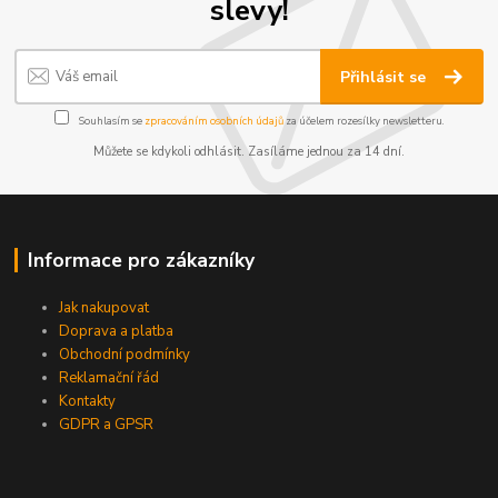
slevy!
Přihlásit se
Souhlasím se
zpracováním osobních údajů
za účelem rozesílky newsletteru.
Můžete se kdykoli odhlásit. Zasíláme jednou za 14 dní.
Informace pro zákazníky
Jak nakupovat
Doprava a platba
Obchodní podmínky
Reklamační řád
Kontakty
GDPR a GPSR