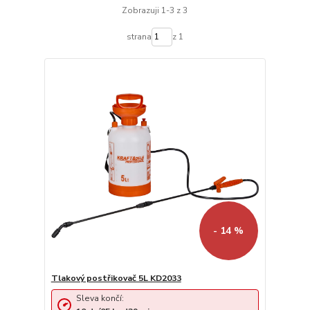
Zobrazuji 1-3 z 3
strana
z 1
- 14 %
Tlakový postřikovač 5L KD2033
Sleva končí: