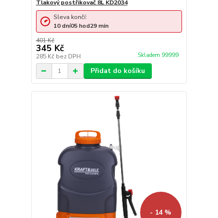
Tlakový postřikovač 8L KD2034
Sleva končí:
10
dní
05
hod
29
min
401 Kč
345 Kč
Skladem 99999
285 Kč
bez DPH
Přidat do košíku
- 14 %