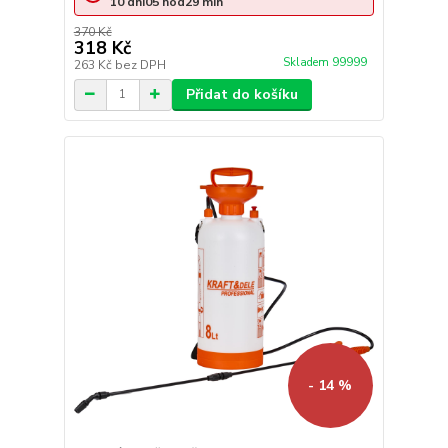
10
dní
05
hod
29
min
370 Kč
318 Kč
Skladem 99999
263 Kč
bez DPH
Přidat do košíku
- 14 %