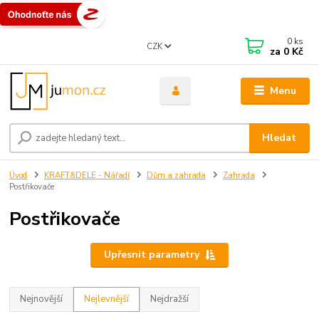
0
ks
CZK
za
0 Kč
Menu
Hledat
Úvod
KRAFT&DELE - Nářadí
Dům a zahrada
Zahrada
Postřikovače
Postřikovače
Upřesnit parametry
Nejnovější
Nejlevnější
Nejdražší