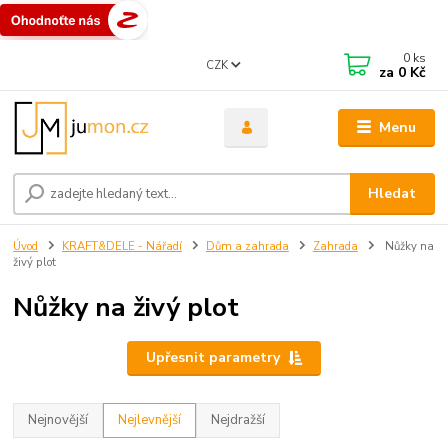
0
ks
CZK
za
0 Kč
Menu
Hledat
Úvod
KRAFT&DELE - Nářadí
Dům a zahrada
Zahrada
Nůžky na
živý plot
Nůžky na živý plot
Upřesnit parametry
Nejnovější
Nejlevnější
Nejdražší