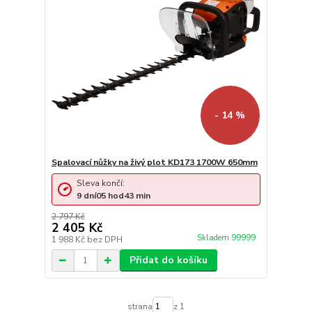
- 14 %
Spalovací nůžky na živý plot KD173 1700W 650mm
Sleva končí:
9
dní
05
hod
43
min
2 797 Kč
2 405 Kč
Skladem 99999
1 988 Kč
bez DPH
Přidat do košíku
strana
z 1