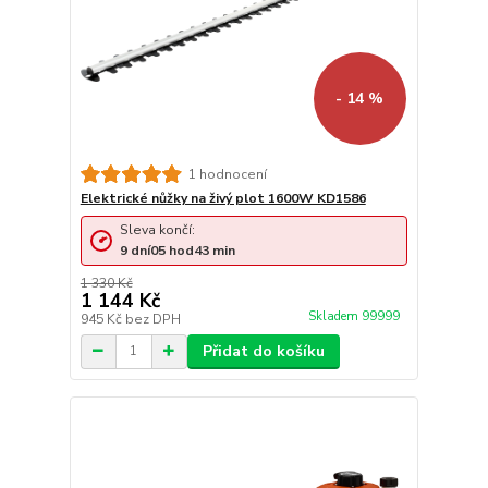
- 14 %
1 hodnocení
Elektrické nůžky na živý plot 1600W KD1586
Sleva končí:
9
dní
05
hod
43
min
1 330 Kč
1 144 Kč
Skladem 99999
945 Kč
bez DPH
Přidat do košíku