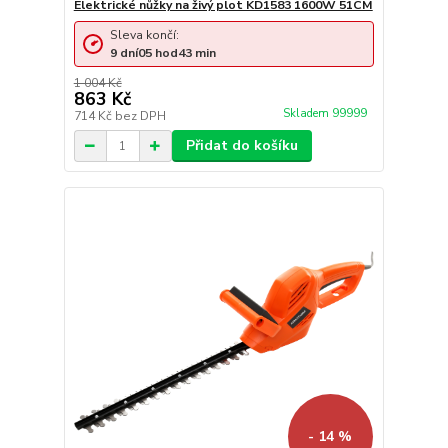
Elektrické nůžky na živý plot KD1583 1600W 51CM
Sleva končí:
9
dní
05
hod
43
min
1 004 Kč
863 Kč
Skladem 99999
714 Kč
bez DPH
Přidat do košíku
- 14 %