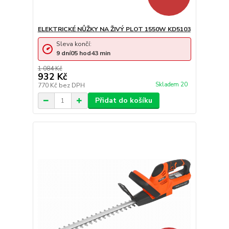
ELEKTRICKÉ NŮŽKY NA ŽIVÝ PLOT 1550W KD5103
Sleva končí:
9
dní
05
hod
43
min
1 084 Kč
932 Kč
Skladem 20
770 Kč
bez DPH
Přidat do košíku