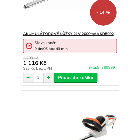
- 14 %
AKUMULÁTOROVÉ NŮŽKY 21V 2000mAh KD5092
Sleva končí:
9
dní
05
hod
43
min
1 298 Kč
1 116 Kč
Skladem 99999
923 Kč
bez DPH
Přidat do košíku