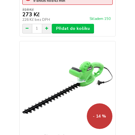
9
dní
05
hod
43
min
318 Kč
273 Kč
Skladem 150
226 Kč
bez DPH
Přidat do košíku
- 14 %