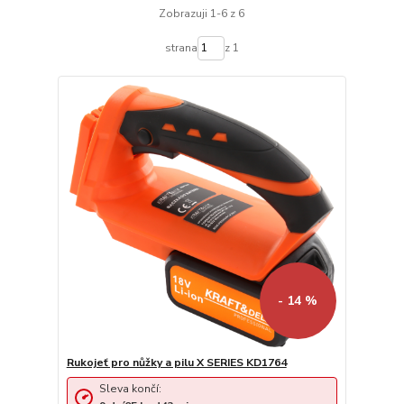
Zobrazuji 1-6 z 6
strana
z 1
- 14 %
Rukojeť pro nůžky a pilu X SERIES KD1764
Sleva končí: