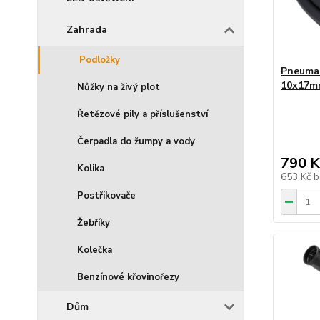
Zahrada
Podložky
Pneumat
10x17m
Nůžky na živý plot
Řetězové pily a příslušenství
Čerpadla do žumpy a vody
790 K
Kolika
653 Kč
b
Postřikovače
Žebříky
Kolečka
Benzínové křovinořezy
Dům