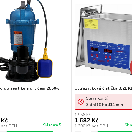
o do septiku s drtičem 2850w
Ultrazvuková čistička 3,2L 
Sleva končí:
8
dní
16
hod
14
min
1 956 Kč
 Kč
1 682 Kč
Skladem 5
Skl
č
bez DPH
1 390 Kč
bez DPH