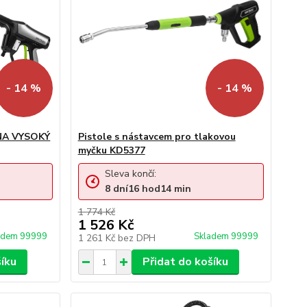
- 14 %
- 14 %
A VYSOKÝ
Pistole s nástavcem pro tlakovou
myčku KD5377
Sleva končí:
8
dní
16
hod
14
min
1 774 Kč
1 526 Kč
adem 99999
Skladem 99999
1 261 Kč
bez DPH
šíku
Přidat do košíku