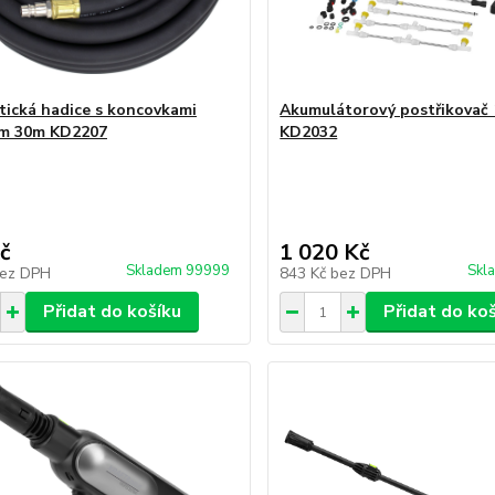
ická hadice s koncovkami
Akumulátorový postřikovač 
m 30m KD2207
KD2032
č
1 020 Kč
Skladem 99999
Skl
ez DPH
843 Kč
bez DPH
Přidat do košíku
Přidat do ko