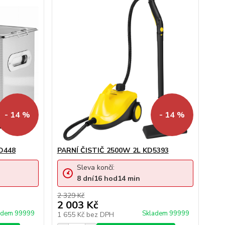
- 14 %
- 14 %
KD448
PARNÍ ČISTIČ 2500W 2L KD5393
Sleva končí:
8
dní
16
hod
14
min
2 329 Kč
2 003 Kč
adem 99999
Skladem 99999
1 655 Kč
bez DPH