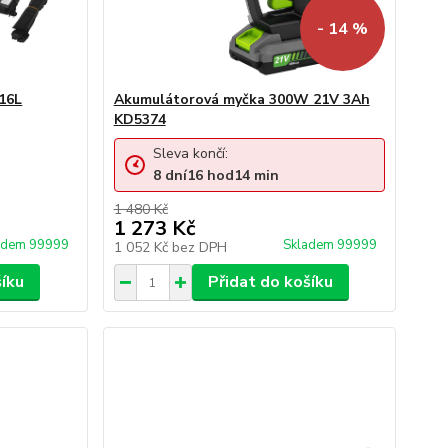
- 14 %
16L
Akumulátorová myčka 300W 21V 3Ah
KD5374
Sleva končí:
8
dní
16
hod
14
min
1 480 Kč
1 273 Kč
adem 99999
Skladem 99999
1 052 Kč
bez DPH
šíku
Přidat do košíku