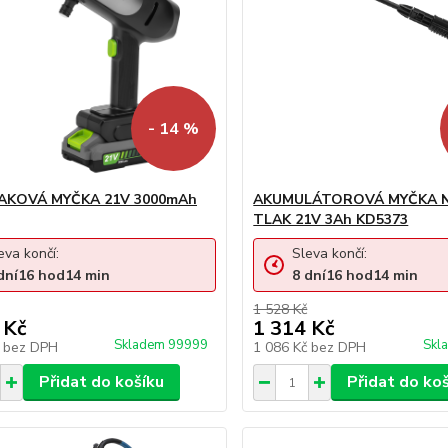
- 14 %
AKOVÁ MYČKA 21V 3000mAh
AKUMULÁTOROVÁ MYČKA N
TLAK 21V 3Ah KD5373
eva končí:
Sleva končí:
dní
16
hod
14
min
8
dní
16
hod
14
min
1 528 Kč
 Kč
1 314 Kč
Skladem 99999
Skl
č
bez DPH
1 086 Kč
bez DPH
Přidat do košíku
Přidat do ko