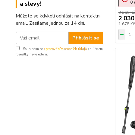
8
a slevy!
2 361 Kč
Můžete se kdykoli odhlásit na kontaktní
2 030
email. Zasíláme jednou za 14 dní.
1 678 K
Přihlásit se
Souhlasím se
zpracováním osobních údajů
za účelem
rozesílky newsletteru.