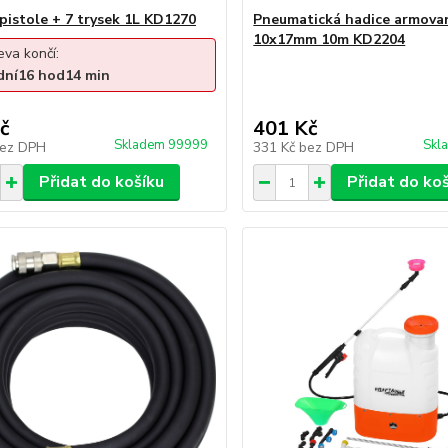
pistole + 7 trysek 1L KD1270
Pneumatická hadice armova
10x17mm 10m KD2204
eva končí:
dní
16
hod
14
min
č
401 Kč
Skladem 99999
Skl
ez DPH
331 Kč
bez DPH
Přidat do košíku
Přidat do ko