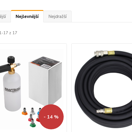
jší
Nejlevnější
Nejdražší
1-17 z 17
- 14 %