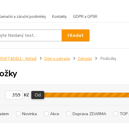
lamační a záruční podmínky
Kontakty
GDPR a GPSR
Hledat
KRAFT&DELE - Nářadí
Dům a zahrada
Zahrada
Podložky
ožky
Kč
Od
adem
Novinka
Akce
Doprava ZDARMA
TOP 