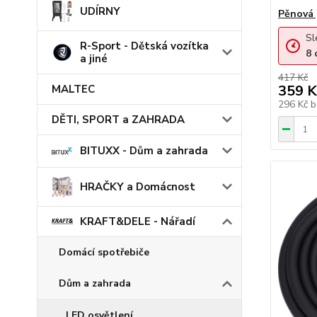
UDÍRNY
Pěnová 
Sl
R-Sport - Dětská vozítka
8
a jiné
417 Kč
359 K
MALTEC
296 Kč
b
DĚTI, SPORT a ZAHRADA
BITUXX - Dům a zahrada
HRAČKY a Domácnost
KRAFT&DELE - Nářadí
Domácí spotřebiče
Dům a zahrada
LED osvětlení