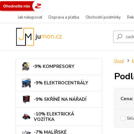
Jak nakupovat
Doprava a platba
Obchodní podmínky
Rek
Úvod
-9% KOMPRESORY
Podl
-9% ELEKTROCENTRÁLY
Cena:
-9% SKŘÍNĚ NA NÁŘADÍ
-10% ELEKTRICKÁ
Skl
VOZÍTKA
-7% MALÍŘSKÉ