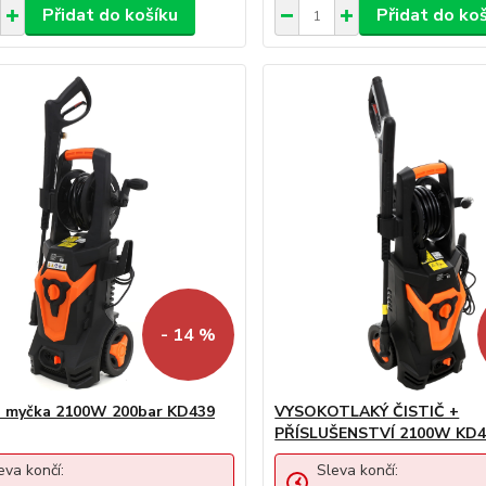
Přidat do košíku
Přidat do ko
- 14 %
á myčka 2100W 200bar KD439
VYSOKOTLAKÝ ČISTIČ +
PŘÍSLUŠENSTVÍ 2100W KD4
eva končí:
Sleva končí: