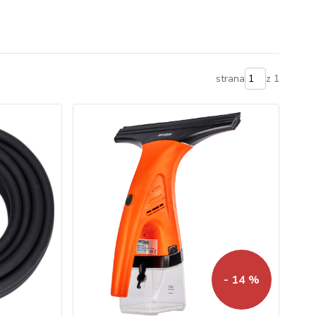
strana
z 1
- 14 %