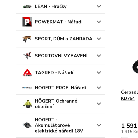
LEAN - Hračky
POWERMAT - Nářadí
SPORT, DŮM a ZAHRADA
SPORTOVNÍ VYBAVENÍ
TAGRED - Nářadí
HÖGERT PROFI Nářadí
Čerpadl
KD754
HÖGERT Ochranné
oblečení
HÖGERT -
1 591
Akumulátorové
elektrické nářadí 18V
1 315 K