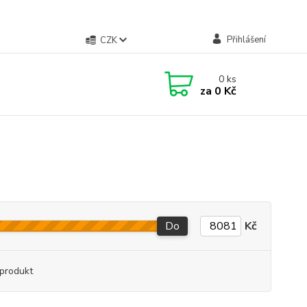
Přihlášení
CZK
0
ks
za
0 Kč
Do
Kč
produkt