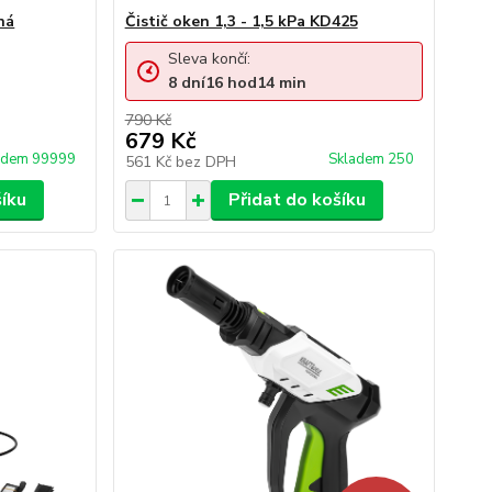
ná
Čistič oken 1,3 - 1,5 kPa KD425
Sleva končí:
8
dní
16
hod
14
min
790 Kč
679 Kč
adem 99999
Skladem 250
561 Kč
bez DPH
šíku
Přidat do košíku