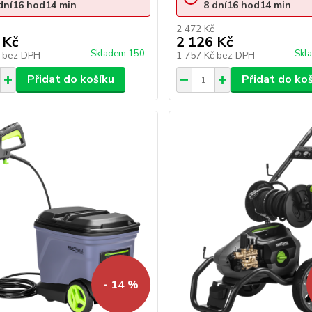
dní
16
hod
14
min
8
dní
16
hod
14
min
2 472 Kč
 Kč
2 126 Kč
Skladem 150
Skl
č
bez DPH
1 757 Kč
bez DPH
Přidat do košíku
Přidat do ko
- 14 %