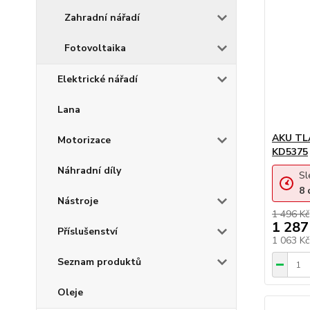
Zahradní nářadí
Fotovoltaika
Elektrické nářadí
Lana
AKU TL
Motorizace
KD5375
Náhradní díly
Sl
8
Nástroje
1 496 Kč
1 287
Příslušenství
1 063 K
Seznam produktů
Oleje