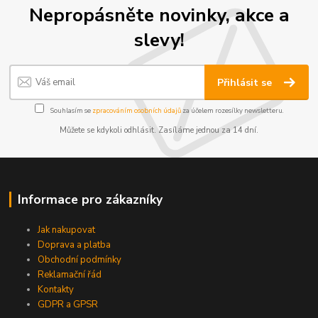
Nepropásněte novinky, akce a
slevy!
Přihlásit se
Souhlasím se
zpracováním osobních údajů
za účelem rozesílky newsletteru.
Můžete se kdykoli odhlásit. Zasíláme jednou za 14 dní.
Informace pro zákazníky
Jak nakupovat
Doprava a platba
Obchodní podmínky
Reklamační řád
Kontakty
GDPR a GPSR