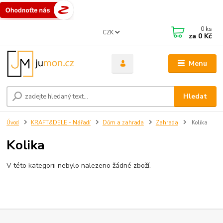
0
ks
CZK
za
0 Kč
Menu
Hledat
Úvod
KRAFT&DELE - Nářadí
Dům a zahrada
Zahrada
Kolika
Kolika
V této kategorii nebylo nalezeno žádné zboží.