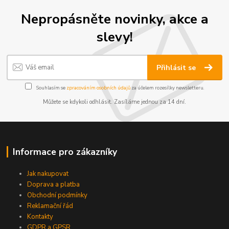
Nepropásněte novinky, akce a
slevy!
Přihlásit se
Souhlasím se
zpracováním osobních údajů
za účelem rozesílky newsletteru.
Můžete se kdykoli odhlásit. Zasíláme jednou za 14 dní.
Informace pro zákazníky
Jak nakupovat
Doprava a platba
Obchodní podmínky
Reklamační řád
Kontakty
GDPR a GPSR