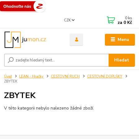
0
ks
CZK
za
0 Kč
Menu
Hledat
Úvod
LEAN - Hračky
CESTOVNÍ RUCH
CESTOVNÍ DOPLŇKY
ZBYTEK
ZBYTEK
V této kategorii nebylo nalezeno žádné zboží.