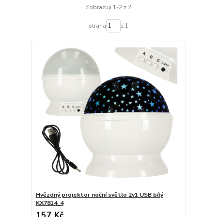
Zobrazuji 1-2 z 2
strana
z 1
Hvězdný projektor noční světlo 2v1 USB bílý
KX7814_4
157 Kč