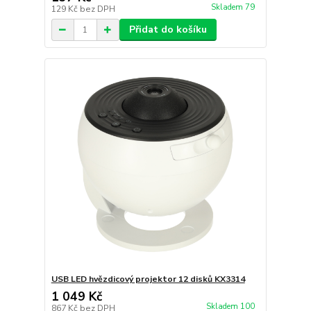
Skladem 79
129 Kč
bez DPH
Přidat do košíku
USB LED hvězdicový projektor 12 disků KX3314
1 049 Kč
Skladem 100
867 Kč
bez DPH