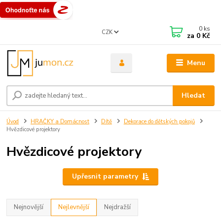
0
ks
CZK
za
0 Kč
Menu
Hledat
Úvod
HRAČKY a Domácnost
Dítě
Dekorace do dětských pokojů
Hvězdicové projektory
Hvězdicové projektory
Upřesnit parametry
Nejnovější
Nejlevnější
Nejdražší