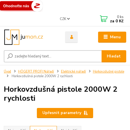
0
ks
CZK
za
0 Kč
Menu
Hledat
Úvod
HÖGERT PROFI Nářadí
Elektrické nářadí
Horkovzdušné pistole
Horkovzdušná pistole 2000W 2 rychlosti
Horkovzdušná pistole 2000W 2
rychlosti
Upřesnit parametry