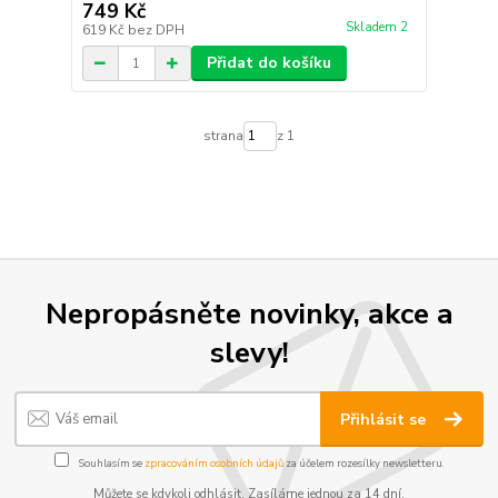
749 Kč
Skladem 2
619 Kč
bez DPH
Přidat do košíku
strana
z 1
Nepropásněte novinky, akce a
slevy!
Přihlásit se
Souhlasím se
zpracováním osobních údajů
za účelem rozesílky newsletteru.
Můžete se kdykoli odhlásit. Zasíláme jednou za 14 dní.