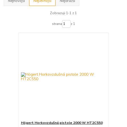
Nejnovější
Nejlevnější
Nejdražší
Zobrazuji 1-1 z 1
strana
z 1
Högert Horkovzdušná pistole 2000 W HT2C550