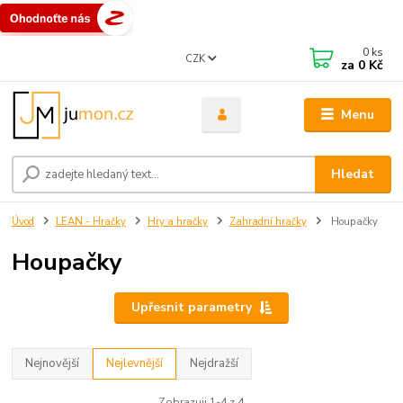
0
ks
CZK
za
0 Kč
Menu
Hledat
Úvod
LEAN - Hračky
Hry a hračky
Zahradní hračky
Houpačky
Houpačky
Upřesnit parametry
Nejnovější
Nejlevnější
Nejdražší
Zobrazuji 1-4 z 4